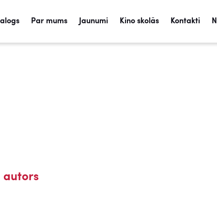
talogs
Par mums
Jaunumi
Kino skolās
Kontakti
N
 autors