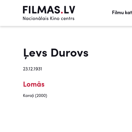
Filmu ka
Ļevs Durovs
23.12.1931
Lomās
Karaļi (2000)