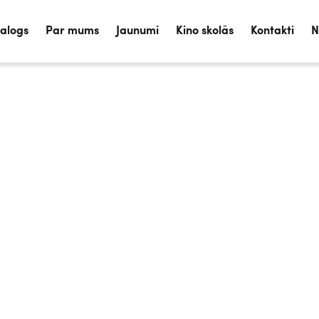
talogs
Par mums
Jaunumi
Kino skolās
Kontakti
N