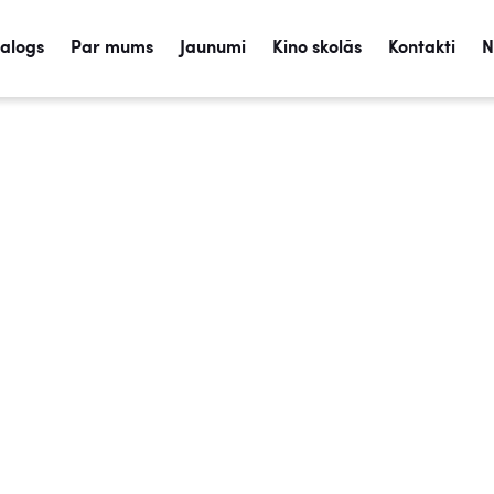
talogs
Par mums
Jaunumi
Kino skolās
Kontakti
N