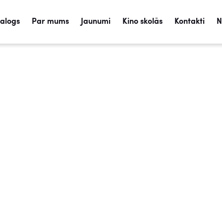
talogs
Par mums
Jaunumi
Kino skolās
Kontakti
N