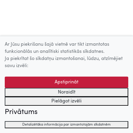
Ar Jūsu piekrišanu šajā vietnē var tikt izmantotas
funkcionālās un analītiski statistikās sīkdatnes.
Ja piekrītat šo sīkdatņu izmantošanai, lūdzu, atzīmējiet
savu izvēli:
Apstiprināt
Noraidīt
Pielāgot izvēli
Privātums
Detalizētāka informācija par izmantotajām sīkdatnēm