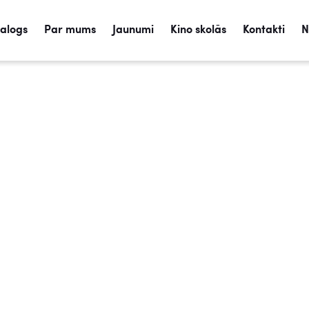
talogs
Par mums
Jaunumi
Kino skolās
Kontakti
N