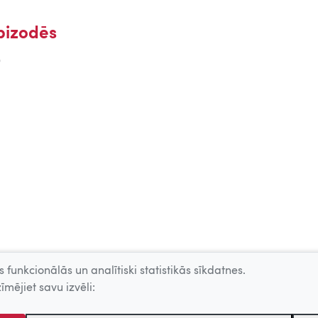
pizodēs
)
 funkcionālās un analītiski statistikās sīkdatnes.
īmējiet savu izvēli: