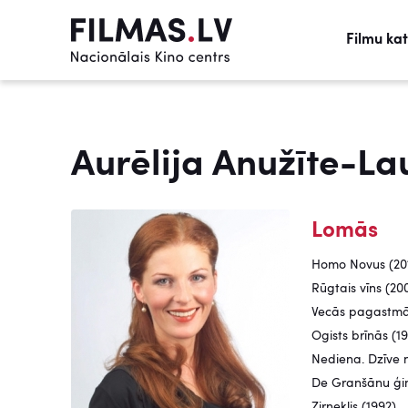
Filmu ka
Aurēlija Anužīte-La
Lomās
Homo Novus (20
Rūgtais vīns (20
Vecās pagastmāj
Ogists brīnās (1
Nediena. Dzīve n
De Granšānu ģi
Zirneklis (1992)