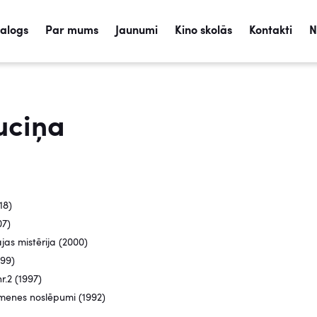
talogs
Par mums
Jaunumi
Kino skolās
Kontakti
N
uciņa
18)
07)
as mistērija (2000)
999)
r.2 (1997)
menes noslēpumi (1992)