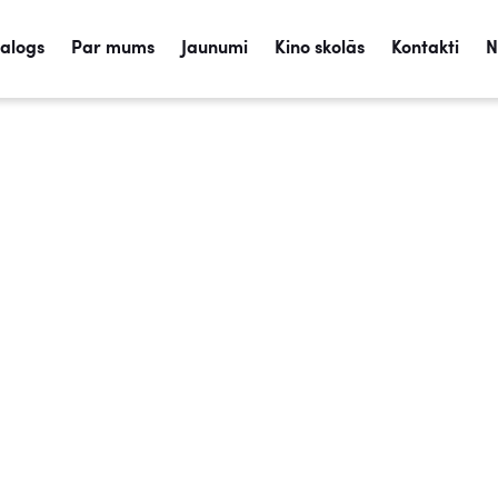
talogs
Par mums
Jaunumi
Kino skolās
Kontakti
N