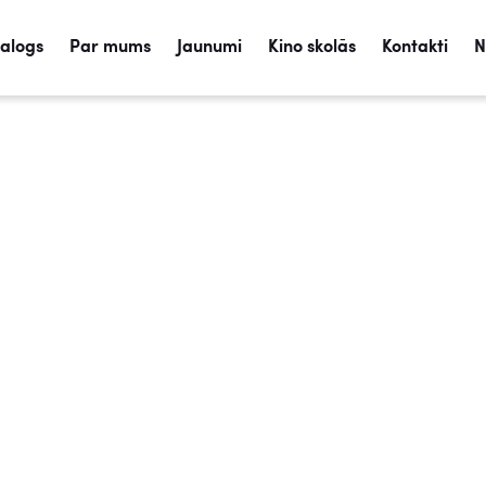
talogs
Par mums
Jaunumi
Kino skolās
Kontakti
N