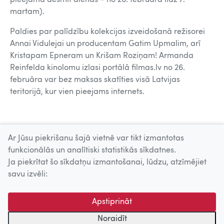
martam).
Paldies par palīdzību kolekcijas izveidošanā režisorei
Annai Vidulejai un producentam Gatim Upmalim, arī
Kristapam Epneram un Krišam Roziņam! Armanda
Reinfelda kinolomu izlasi portālā filmas.lv no 26.
februāra var bez maksas skatīties visā Latvijas
teritorijā, kur vien pieejams internets.
26.02.2021.
Ar Jūsu piekrišanu šajā vietnē var tikt izmantotas
funkcionālās un analītiski statistikās sīkdatnes.
Ja piekrītat šo sīkdatņu izmantošanai, lūdzu, atzīmējiet
Uz augšu
savu izvēli:
© 2026 Nacionālais Kino centrs, Kultūras informācijas sistēmu
Apstiprināt
centrs. Sadarbības partneris: Latvijas Valsts
kinofotofonodokumentu arhīvs.
Noraidīt