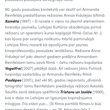
90. gadu paaudzes kontekstā var skatīt arī Armanda
Reinfelda piedalīšanos režisores Annas Vidulejas īsfilmā
Komēta
(1997) – šī novele ir viens no desmit elementiem
toreizējo jauniešu, Latvijas Kultūras akadēmijas pirmā
režisoru un operatoru kursa kopīgajā filmā
Dzīve Nr. 2
,
kas kļuva par svarīgu notikumu tobrīd pamirušajā
Latvijas filmu nozarē kā apsolījums par jaunas
kinoprofesionāļu paaudzes ienākšanu. Režisore Anna
Viduleja arī pēc desmit gadiem piešķīra Armandam
Reinfeldam lomu savā filmā – četru režisoru kopdarba
Vogelfrei
(2007) pēdējā daļā. Arī režisors Jānis Putniņš
turpināja sadarbību ar Armandu Reinfeldu filmā
Paslēpes
(2001), bet vēl 90. gados neparastu „dīvainā
fotogrāfa” lomu Reinfeldam piedāvāja režisors Askolds
Saulītis savā debijas spēlfilmā
Tristans un Izolde
(1999),
kas ir daļa no Latvijas un Igaunijas kopražojuma
triloģijas
Trīs stāsti par…
. (šī filma portālā filmas.lv būs
pieejama desmit dienas – no 26. februāra līdz 7.