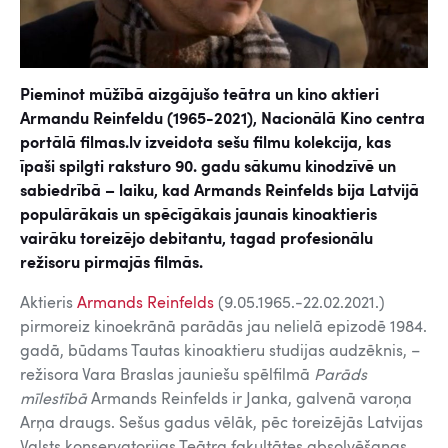
Pieminot mūžībā aizgājušo teātra un kino aktieri
Armandu Reinfeldu (1965-2021), Nacionālā Kino centra
portālā filmas.lv izveidota sešu filmu kolekcija, kas
īpaši spilgti raksturo 90. gadu sākumu kinodzīvē un
sabiedrībā – laiku, kad Armands Reinfelds bija Latvijā
populārākais un spēcīgākais jaunais kinoaktieris
vairāku toreizējo debitantu, tagad profesionālu
režisoru pirmajās filmās
.
Aktieris
Armands Reinfelds
(9.05.1965.-22.02.2021.)
pirmoreiz kinoekrānā parādās jau nelielā epizodē 1984.
gadā, būdams Tautas kinoaktieru studijas audzēknis, –
režisora Vara Braslas jauniešu spēlfilmā
Parāds
mīlestībā
Armands Reinfelds ir Janka, galvenā varoņa
Arņa draugs. Sešus gadus vēlāk, pēc toreizējās Latvijas
Valsts konservatorijas Teātra fakultātes absolvēšanas