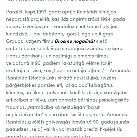
Paralēli kopš 1993. gada aprīļa Reinfelds filmējas
neparastā projektā, kas līdz ar pirmizrādi 1994. gada
vasarā izvēršas par skandalozu notikumu Latvijas
kinodzīvē, – divi debitanti, Igors Linga un Aigars
Grauba, uzņem filmu
Drosme nogalināt
ciešā
sadarbībā ar tolaik Rīgā strādājošo zviedru režisoru
Hansu Bertilsonu, un nozīmīgs elements filmas
veidošanā ir 90. gadiem raksturīgā vēlme šokēt
skatītāju ar visu, kas „līdz šim nebija atļauts”, – Armanda
Reinfelda tēlotais Ēriks strādā naktsklubā, reizēm
pārģērbjoties par sievieti, lai aplaupītu bagātus
klientus, un filmas galvenais konflikts ir viņa sarežģītās
attiecības ar tēvu, kam pamatā bērnības psiholoģiskās
traumas. „Varmācība kā neizbēgamība un
nepieciešamība” vieno abas šīs filmas, kurās Armands
Reinfelds izvēlēts galvenajās lomās kā 90. gadu jaunās
paaudzes „seja”, vairāk vai mazāk precīzi fiksējot šīs
paaudzes pašsajūtu sarežģītajā laikā.