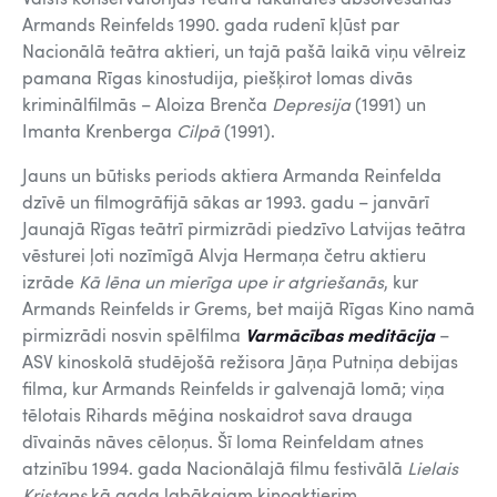
Armands Reinfelds 1990. gada rudenī kļūst par
Nacionālā teātra aktieri, un tajā pašā laikā viņu vēlreiz
pamana Rīgas kinostudija, piešķirot lomas divās
kriminālfilmās – Aloiza Brenča
Depresija
(1991) un
Imanta Krenberga
Cilpā
(1991).
Jauns un būtisks periods aktiera Armanda Reinfelda
dzīvē un filmogrāfijā sākas ar 1993. gadu – janvārī
Jaunajā Rīgas teātrī pirmizrādi piedzīvo Latvijas teātra
vēsturei ļoti nozīmīgā Alvja Hermaņa četru aktieru
izrāde
Kā lēna un mierīga upe ir atgriešanās
, kur
Armands Reinfelds ir Grems, bet maijā Rīgas Kino namā
pirmizrādi nosvin spēlfilma
Varmācības meditācija
–
ASV kinoskolā studējošā režisora Jāņa Putniņa debijas
filma, kur Armands Reinfelds ir galvenajā lomā; viņa
tēlotais Rihards mēģina noskaidrot sava drauga
dīvainās nāves cēloņus. Šī loma Reinfeldam atnes
atzinību 1994. gada Nacionālajā filmu festivālā
Lielais
Kristaps
kā gada labākajam kinoaktierim.