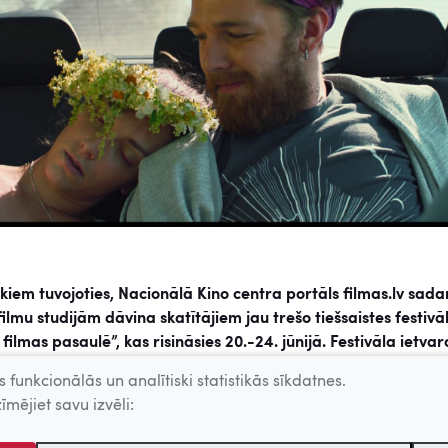
tkiem tuvojoties, Nacionālā Kino centra portāls filmas.lv sada
filmu studijām dāvina skatītājiem jau trešo tiešsaistes festivā
 filmas pasaulē”, kas risināsies 20.-24. jūnijā. Festivāla ietvar
filmas kā īpašs sveiciens latviešu diasporai nacionālajos svēt
 funkcionālās un analītiski statistikās sīkdatnes.
s noskatīšanai bez maksas datorā jebkurā pasaules vietā, ku
īmējiet savu izvēli:
 interneta pārklājums.