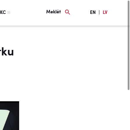
Meklēt
KC
EN
|
LV
tku