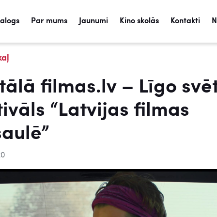
talogs
Par mums
Jaunumi
Kino skolās
Kontakti
N
kaļ
tālā filmas.lv – Līgo svē
tivāls “Latvijas filmas
aulē”
20