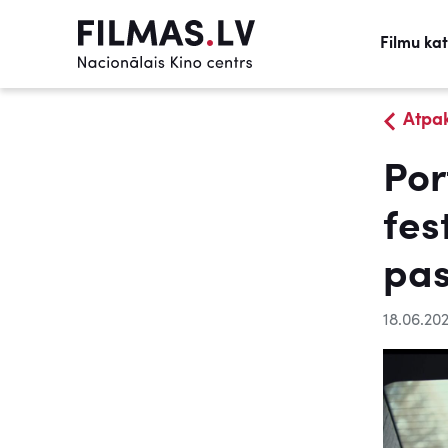
Filmu ka
Atpa
Por
fes
pas
18.06.20