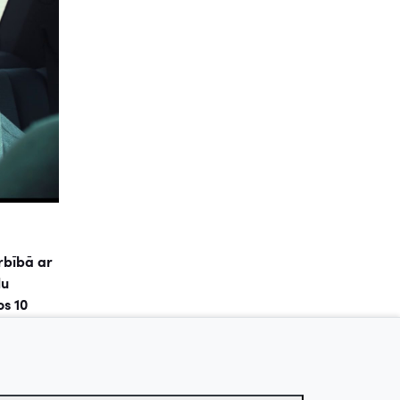
rbībā ar
lu
os 10
kos būs
r vien