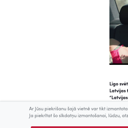
Līgo svē
Latvijas 
“Latvijas
Latvijas 
Ar Jūsu piekrišanu šajā vietnē var tikt izmantotas
pieejama
Ja piekrītat šo sīkdatņu izmantošanai, lūdzu, atz
atrodams