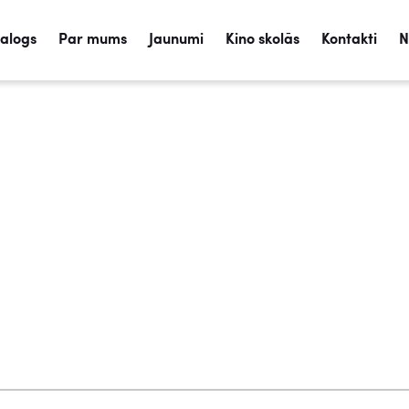
talogs
Par mums
Jaunumi
Kino skolās
Kontakti
N