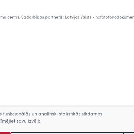
tēmu centrs. Sadarbības partneris: Latvijas Valsts kinofotofonodokumen
 funkcionālās un analītiski statistikās sīkdatnes.
īmējiet savu izvēli: