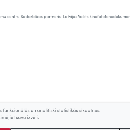
tēmu centrs. Sadarbības partneris: Latvijas Valsts kinofotofonodokumen
 funkcionālās un analītiski statistikās sīkdatnes.
īmējiet savu izvēli: