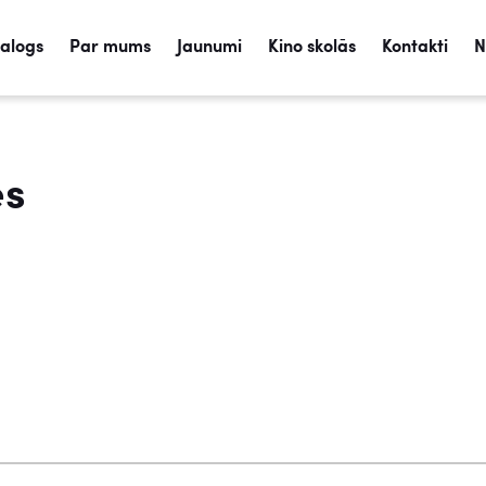
talogs
Par mums
Jaunumi
Kino skolās
Kontakti
N
es