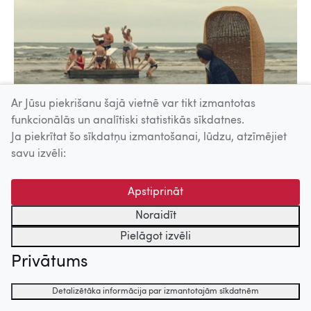
Ar Jūsu piekrišanu šajā vietnē var tikt izmantotas
funkcionālās un analītiski statistikās sīkdatnes.
Ja piekrītat šo sīkdatņu izmantošanai, lūdzu, atzīmējiet
savu izvēli:
Nacionālā Kino centra portāla filmas.lv tradicionālais
Apstiprināt
Jāņu festivāls šogad balstīts kinovēstures un mūzikas
kalendārā – tieši 2026. gadā vairāk vai mazāk apaļas
Noraidīt
jubilejas svin daudzi pazīstami Latvijas komponisti, kas
Pielāgot izvēli
rakstījuši arī mūziku lieliskām filmām, un portālā
Privātums
izveidota desmit filmu izlase no jubilāru kinodarbiem.
Tiešsaistes Jāņu festivāls no 19. jūnija līdz 28. jūnijam
Detalizētāka informācija par izmantotajām sīkdatnēm
pieejams bez maksas jebkurā laikā un jebkurā vietā