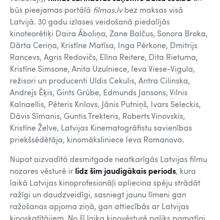
būs pieejamas portālā
filmas.lv
bez maksas visā
Latvijā. 30 gadu izlases veidošanā piedalījās
kinoteorētiķi Daira Āboliņa, Zane Balčus, Sonora Broka,
Dārta Ceriņa, Kristīne Matīsa, Inga Pērkone, Dmitrijs
Rancevs, Agris Redovičs, Elīna Reitere, Dita Rietuma,
Kristīne Simsone, Anita Uzulniece, Ieva Viese-Vigula,
režisori un producenti Uldis Cekulis, Antra Cilinska,
Andrejs Ēķis, Gints Grūbe, Edmunds Jansons, Vilnis
Kalnaellis, Pēteris Krilovs, Jānis Putniņš, Ivars Seleckis,
Dāvis Sīmanis, Guntis Trekteris, Roberts Vinovskis,
Kristīne Želve, Latvijas Kinematogrāfistu savienības
priekšsēdētāja, kinomāksliniece Ieva Romanova.
Nupat aizvadītā desmitgade neatkarīgās Latvijas filmu
nozares vēsturē ir
līdz šim
jaudīgākais periods
, kura
laikā Latvijas kinoprofesionāļi apliecina spēju strādāt
ražīgi un daudzveidīgi, sasniegt jaunu līmeni gan
ražošanas apjoma ziņā, gan attiecībās ar Latvijas
kinoskatītājiem. No šī laika kinovēsturē paliks pamatīgi