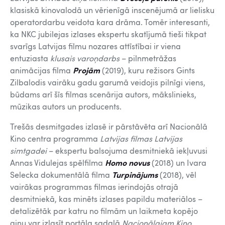
klasiskā kinovalodā un vērienīgā inscenējumā ar lielisku
operatordarbu veidota kara drāma. Tomēr interesanti,
ka NKC jubilejas izlases ekspertu skatījumā tieši tikpat
svarīgs Latvijas filmu nozares attīstībai ir viena
entuziasta
klusais varoņdarbs
– pilnmetrāžas
animācijas filma
Projām
(2019), kuru režisors Gints
Zilbalodis vairāku gadu garumā veidojis pilnīgi viens,
būdams arī šīs filmas scenārija autors, mākslinieks,
mūzikas autors un producents.
Trešās desmitgades izlasē ir pārstāvēta arī Nacionālā
Kino centra programma
Latvijas filmas Latvijas
simtgadei
– ekspertu balsojuma desmitniekā iekļuvusi
Annas Vidulejas spēlfilma
Homo novus
(2018) un Ivara
Selecka dokumentālā filma
Turpinājums
(2018), vēl
vairākas programmas filmas ierindojās otrajā
desmitniekā, kas minēts izlases papildu materiālos –
detalizētāk par katru no filmām un laikmeta kopējo
ainu var izlasīt portāla sadaļā
Nacionālajam Kino