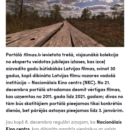
Portālā
filmas.lv
ievietota trešā, visjaunākā kolekcija
no ekspertu veidotas jubilejas izlases, kas izceļ
aizvadīto gadu būtiskākās Latvijas filmas, svinot 30
gadus, kopš dibināta Latvijas filmu nozares vadošā
institūcija – Nacionālais Kino centrs (NKC). No 21.
decembra portālā atrodamas desmit vērtīgas filmas,
kas uzņemtas no 2011. gada līdz 2021. gadam; divas no
tām būs skatītājiem portālā pieejamas tikai konkrētās
dienās, bet pārējās astoņas pieejamas līdz 3. janvārim.
Jau kopš 8. decembra regulāri ziņojam, ka
Nacionālais
Kino centrs
, kas dibināts gandrīz vienlaikus ar valsts