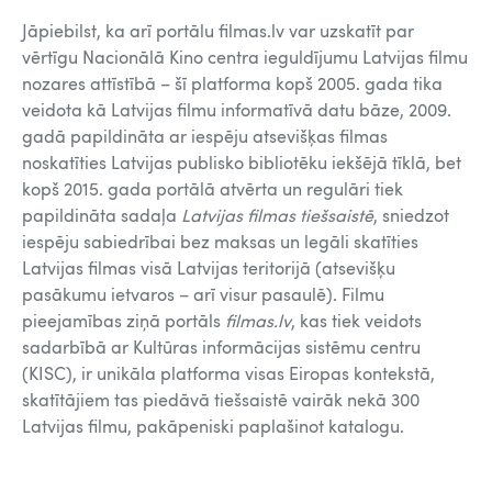
Jāpiebilst, ka arī portālu filmas.lv var uzskatīt par
vērtīgu Nacionālā Kino centra ieguldījumu Latvijas filmu
nozares attīstībā – šī platforma kopš 2005. gada tika
veidota kā Latvijas filmu informatīvā datu bāze, 2009.
gadā papildināta ar iespēju atsevišķas filmas
noskatīties Latvijas publisko bibliotēku iekšējā tīklā, bet
kopš 2015. gada portālā atvērta un regulāri tiek
papildināta sadaļa
Latvijas filmas tiešsaistē
, sniedzot
iespēju sabiedrībai bez maksas un legāli skatīties
Latvijas filmas visā Latvijas teritorijā (atsevišķu
pasākumu ietvaros – arī visur pasaulē). Filmu
pieejamības ziņā portāls
filmas.lv
, kas tiek veidots
sadarbībā ar Kultūras informācijas sistēmu centru
(KISC), ir unikāla platforma visas Eiropas kontekstā,
skatītājiem tas piedāvā tiešsaistē vairāk nekā 300
Latvijas filmu, pakāpeniski paplašinot katalogu.