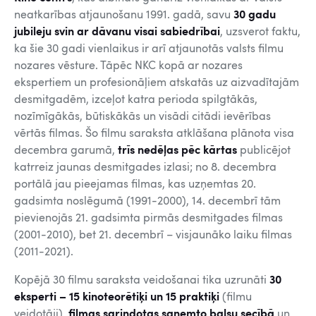
neatkarības atjaunošanu 1991. gadā, savu
30 gadu
jubileju svin ar dāvanu visai sabiedrībai
, uzsverot faktu,
ka šie 30 gadi vienlaikus ir arī atjaunotās valsts filmu
nozares vēsture. Tāpēc NKC kopā ar nozares
ekspertiem un profesionāļiem atskatās uz aizvadītajām
desmitgadēm, izceļot katra perioda spilgtākās,
nozīmīgākās, būtiskākās un visādi citādi ievērības
vērtās filmas. Šo filmu saraksta atklāšana plānota visa
decembra garumā,
trīs nedēļas pēc kārtas
publicējot
katrreiz jaunas desmitgades izlasi; no 8. decembra
portālā jau pieejamas filmas, kas uzņemtas 20.
gadsimta noslēgumā (1991-2000), 14. decembrī tām
pievienojās 21. gadsimta pirmās desmitgades filmas
(2001-2010), bet 21. decembrī – visjaunāko laiku filmas
(2011-2021).
Kopējā 30 filmu saraksta veidošanai tika uzrunāti
30
eksperti – 15 kinoteorētiķi un 15 praktiķi
(filmu
veidotāji),
filmas sarindotas saņemto balsu secībā
un