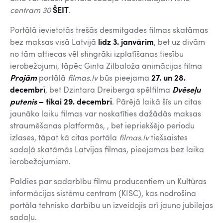
centram 30
ŠEIT
.
Portālā ievietotās trešās desmitgades filmas skatāmas
bez maksas visā Latvijā
līdz 3. janvārim
, bet uz divām
no tām attiecas vēl stingrāki izplatīšanas tiesību
ierobežojumi, tāpēc Ginta Zilbaloža animācijas filma
Projām
portālā
filmas.lv
būs pieejama
27. un 28.
decembrī
, bet Dzintara Dreiberga spēlfilma
Dvēseļu
putenis
– tikai 29. decembrī
. Pārējā laikā šīs un citas
jaunāko laiku filmas var noskatīties dažādās maksas
straumēšanas platformās, , bet iepriekšējo periodu
izlases, tāpat kā citas portāla
filmas.lv
tiešsaistes
sadaļā skatāmās Latvijas filmas, pieejamas bez laika
ierobežojumiem.
Paldies par sadarbību filmu producentiem un Kultūras
informācijas sistēmu centram (KISC), kas nodrošina
portāla tehnisko darbību un izveidojis arī jauno jubilejas
sadaļu.