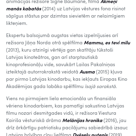
animācijas režisore Signe Baumane, filmā
Akmeņi
manās kabatās
(2014) uz Latvijas vēstures fona risinot
sāpīgus stāstus par dzimtas sievietēm ar nelaimīgiem
likteņiem.
Ekspertu balsojumā augstas vietas izpelnījusies arī
režisora Jāņa Norda otrā spēlfilma
Mammu, es tevi
mīlu
(2013), kuru atzinīgi vērtēja gan skatītāju tūkstoši
Latvijas kinoteātros, gan arī starptautiskā
kinoprofesionāļu vide, savukārt Lailas Pakalniņas
izteiktajā autorrokrakstā veidotā
Ausma
(2015) kļuva
par pirmo Latvijas kinodarbu, kas iekļauts Eiropas Kino
Akadēmijas gada labāko spēlfilmu
īsajā sarakstā
.
Viens no pirmajiem liela emocionāla un finansiāla
vēriena kinodarbiem, kas pamatīgi sakustina Latvijas
filmu nozari desmitgades vidū, ir režisora Viestura
Kairiša vēsturiskā drāma
Melānijas hronika
(2016), jau
drīz ārkārtīgu patriotisku pacilājumu sabiedrībā izsauc
Latvijas brīvības cīņu lielfilma
Dvēseļu putenis
(2019),