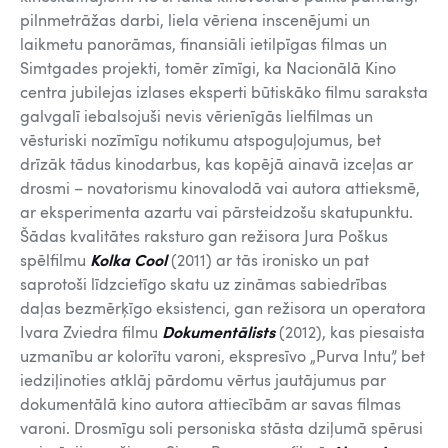
pilnmetrāžas darbi, liela vēriena inscenējumi un
laikmetu panorāmas, finansiāli ietilpīgas filmas un
Simtgades projekti, tomēr zīmīgi, ka Nacionālā Kino
centra jubilejas izlases eksperti būtiskāko filmu saraksta
galvgalī iebalsojuši nevis vērienīgās lielfilmas un
vēsturiski nozīmīgu notikumu atspoguļojumus, bet
drīzāk tādus kinodarbus, kas kopējā ainavā izceļas ar
drosmi – novatorismu kinovalodā vai autora attieksmē,
ar eksperimenta azartu vai pārsteidzošu skatupunktu.
Šādas kvalitātes raksturo gan režisora Jura Poškus
spēlfilmu
Kolka Cool
(2011) ar tās ironisko un pat
saprotoši līdzcietīgo skatu uz zināmas sabiedrības
daļas bezmērķīgo eksistenci, gan režisora un operatora
Ivara Zviedra filmu
Dokumentālists
(2012), kas piesaista
uzmanību ar kolorītu varoni, ekspresīvo „Purva Intu”, bet
iedziļinoties atklāj pārdomu vērtus jautājumus par
dokumentālā kino autora attiecībām ar savas filmas
varoni. Drosmīgu soli personiska stāsta dziļumā spērusi