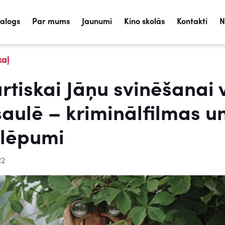
talogs
Par mums
Jaunumi
Kino skolās
Kontakti
N
kaļ
rtiskai Jāņu svinēšanai 
aulē – kriminālfilmas u
lēpumi
22