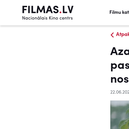
Filmu ka
Atpa
Aza
pas
nos
22.06.20