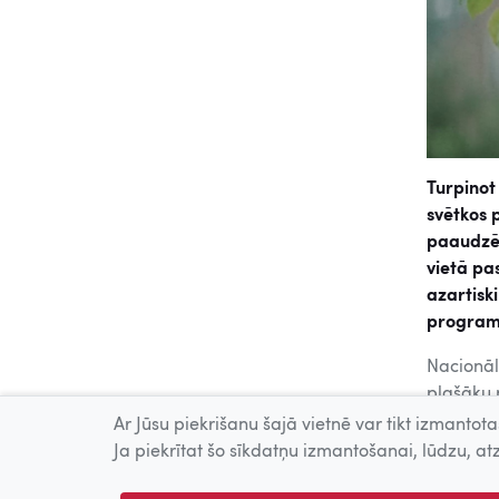
Turpinot 
svētkos p
paaudzēm
vietā pa
azartisk
programm
Nacionāl
plašāku 
piedāvā 
Ar Jūsu piekrišanu šajā vietnē var tikt izmantotas
pieejama
Ja piekrītat šo sīkdatņu izmantošanai, lūdzu, atz
festivāla