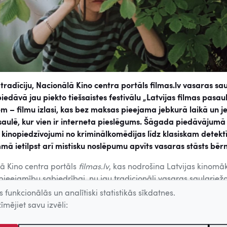
tradīciju, Nacionālā Kino centra portāls filmas.lv vasaras sa
iedāvā jau piekto tiešsaistes festivālu „Latvijas filmas pasau
 – filmu izlasi, kas bez maksas pieejama jebkurā laikā un j
saulē, kur vien ir interneta pieslēgums. Šāgada piedāvājumā 
i kinopiedzīvojumi no kriminālkomēdijas līdz klasiskam detekt
ā ietilpst arī mistisku noslēpumu apvīts vasaras stāsts bē
ā Kino centra portāls
filmas.lv
, kas nodrošina Latvijas kinomā
pieejamību sabiedrībai, nu jau tradicionāli vasaras saulgriež
papildu iespēju svētku dažādošanai – filmu izlasi, kas bez m
 funkcionālās un analītiski statistikās sīkdatnes.
 visā pasaulē un dažādos mobilajos ekrānos. Šāgada
tiešsai
īmējiet savu izvēli:
tematiskā ievirze – sešas aizraujošas filmas „ar noslēpumu”,