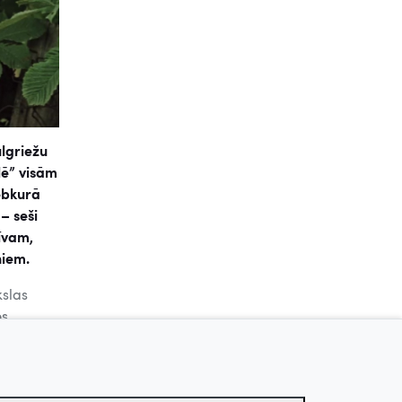
ulgriežu
lē” visām
ebkurā
– seši
īvam,
rniem.
kslas
os
aksas
stes