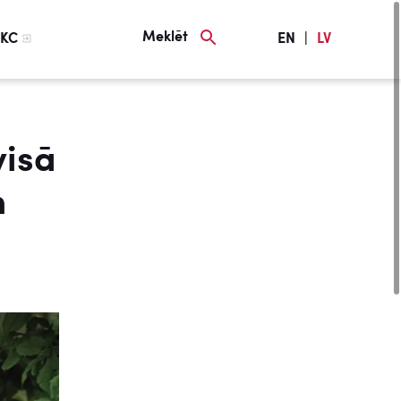
Meklēt
KC
EN
|
LV
visā
n