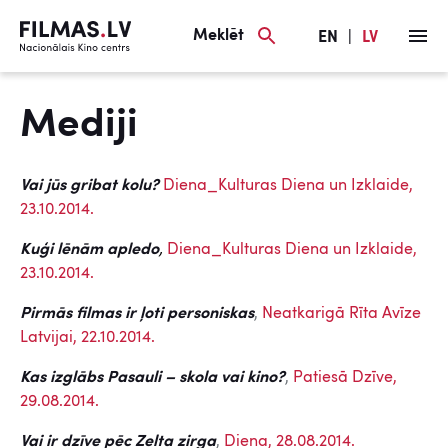
Meklēt
EN
|
LV
Mediji
Vai jūs gribat kolu?
Diena_Kulturas Diena un Izklaide,
23.10.2014.
Kuģi lēnām apledo
,
Diena_Kulturas Diena un Izklaide,
23.10.2014.
Pirmās filmas ir ļoti personiskas
,
Neatkarigā Rīta Avīze
Latvijai, 22.10.2014.
Kas izglābs Pasauli – skola vai kino?
,
Patiesā Dzīve,
29.08.2014.
Vai ir dzīve pēc Zelta zirga
,
Diena, 28.08.2014.