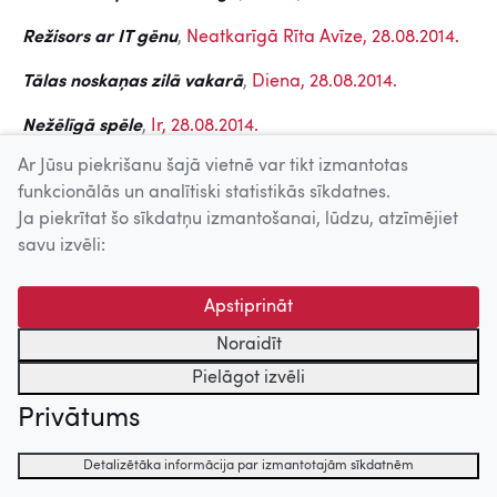
Režisors ar IT gēnu
,
Neatkarīgā Rīta Avīze, 28.08.2014.
Tālas noskaņas zilā vakarā
,
Diena, 28.08.2014.
Nežēlīgā spēle
,
Ir, 28.08.2014.
Ar Jūsu piekrišanu šajā vietnē var tikt izmantotas
funkcionālās un analītiski statistikās sīkdatnes.
Uz augšu
Ja piekrītat šo sīkdatņu izmantošanai, lūdzu, atzīmējiet
savu izvēli:
© 2026 Nacionālais Kino centrs, Kultūras informācijas sistēmu
centrs. Sadarbības partneris: Latvijas Valsts
Apstiprināt
kinofotofonodokumentu arhīvs.
Noraidīt
Pielāgot izvēli
Privātums
Detalizētāka informācija par izmantotajām sīkdatnēm