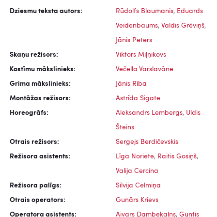
Dziesmu teksta autors:
Rūdolfs Blaumanis
,
Eduards
Veidenbaums
,
Valdis Grēviņš
,
Jānis Peters
Skaņu režisors:
Viktors Miļņikovs
Kostīmu mākslinieks:
Večella Varslavāne
Grima mākslinieks:
Jānis Rība
Montāžas režisors:
Astrīda Sigate
Horeogrāfs:
Aleksandrs Lembergs
,
Uldis
Šteins
Otrais režisors:
Sergejs Berdičevskis
Režisora asistents:
Līga Noriete
,
Raitis Gosiņš
,
Valija Cercina
Režisora palīgs:
Silvija Celmiņa
Otrais operators:
Gunārs Krievs
Operatora asistents:
Aivars Dambekalns
,
Guntis