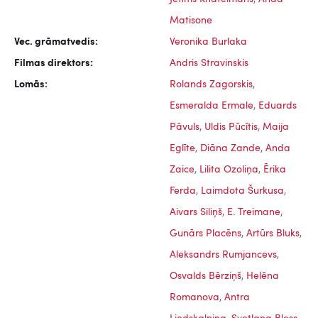
Matisone
Vec. grāmatvedis:
Veronika Burlaka
Filmas direktors:
Andris Stravinskis
Lomās:
Rolands Zagorskis
,
Esmeralda Ermale
,
Eduards
Pāvuls
,
Uldis Pūcītis
,
Maija
Eglīte
,
Diāna Zande
,
Anda
Zaice
,
Lilita Ozoliņa
,
Ērika
Ferda
,
Laimdota Šurkusa
,
Aivars Siliņš
,
E. Treimane
,
Gunārs Placēns
,
Artūrs Bluks
,
Aleksandrs Rumjancevs
,
Osvalds Bērziņš
,
Helēna
Romanova
,
Antra