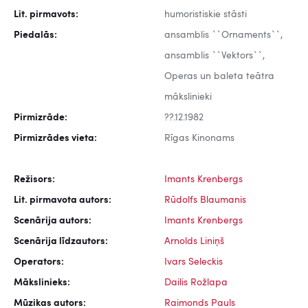
Lit. pirmavots:
humoristiskie stāsti
Piedalās:
ansamblis ``Ornaments``,
ansamblis ``Vektors``,
Operas un baleta teātra
mākslinieki
Pirmizrāde:
??.12.1982
Pirmizrādes vieta:
Rīgas Kinonams
Režisors:
Imants Krenbergs
Lit. pirmavota autors:
Rūdolfs Blaumanis
Scenārija autors:
Imants Krenbergs
Scenārija līdzautors:
Arnolds Liniņš
Operators:
Ivars Seleckis
Mākslinieks:
Dailis Rožlapa
Mūzikas autors:
Raimonds Pauls