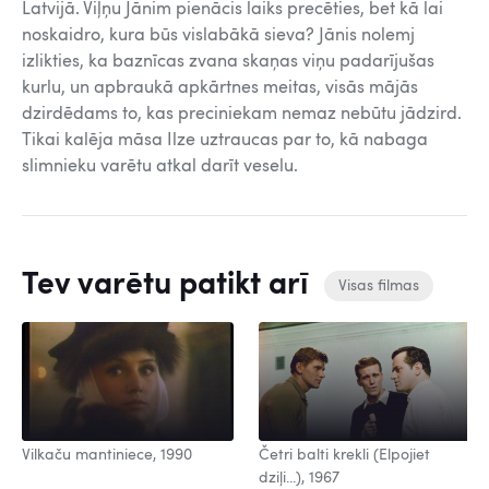
Latvijā. Viļņu Jānim pienācis laiks precēties, bet kā lai
noskaidro, kura būs vislabākā sieva? Jānis nolemj
izlikties, ka baznīcas zvana skaņas viņu padarījušas
kurlu, un apbraukā apkārtnes meitas, visās mājās
dzirdēdams to, kas preciniekam nemaz nebūtu jādzird.
Tikai kalēja māsa Ilze uztraucas par to, kā nabaga
slimnieku varētu atkal darīt veselu.
Tev varētu patikt arī
Visas filmas
Vilkaču mantiniece, 1990
Četri balti krekli (Elpojiet
dziļi...), 1967