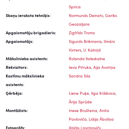
Spricis
Skaņu ieraksta tehniķis:
Normunds Deinats
,
Gariks
Geozaljans
Apgaismotāju brigadieris:
Zigfrīds Troms
Apgaismotājs:
Sigurds Brikmanis
,
Ilmārs
Vinters
,
U. Kalniņš
Mākslinieka asistents:
Rolanda Valeskalne
Rekvizitors:
Ieva Pitruka
,
Aija Avotiņa
Kostīmu mākslinieka
Sandra Sila
asistents:
Ģērbēja:
Liene Puķe
,
Ilga Krišēvica
,
Ārija Sprūde
Montāžists:
Inese Brušteina
,
Anita
Pavloviča
,
Lidija Āboliņa
Fotogrāfs:
Valdis Lavrinovičs