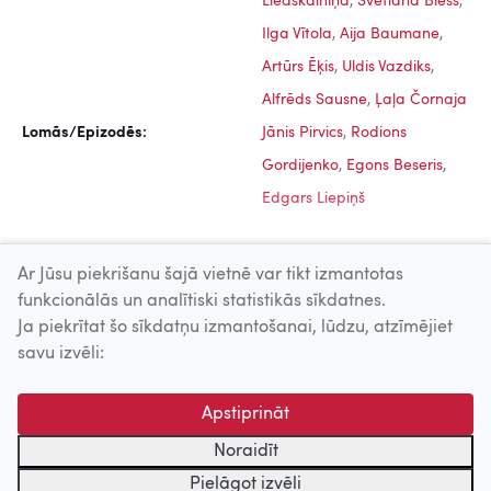
Liedskalniņa
,
Svetlana Bless
,
Ilga Vītola
,
Aija Baumane
,
Artūrs Ēķis
,
Uldis Vazdiks
,
Alfrēds Sausne
,
Ļaļa Čornaja
Lomās/Epizodēs:
Jānis Pirvics
,
Rodions
Gordijenko
,
Egons Beseris
,
Edgars Liepiņš
Ar Jūsu piekrišanu šajā vietnē var tikt izmantotas
funkcionālās un analītiski statistikās sīkdatnes.
Ja piekrītat šo sīkdatņu izmantošanai, lūdzu, atzīmējiet
Uz augšu
savu izvēli:
© 2026 Nacionālais Kino centrs, Kultūras informācijas sistēmu
Apstiprināt
centrs. Sadarbības partneris: Latvijas Valsts
kinofotofonodokumentu arhīvs.
Noraidīt
Pielāgot izvēli