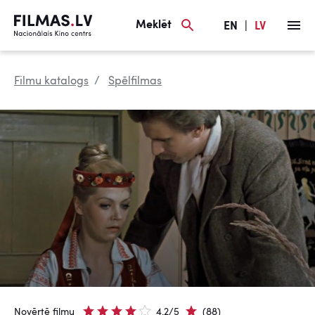
Meklēt
EN
|
LV
Filmu katalogs
Spēlfilmas
Novērtē filmu
4.2/5
(88)