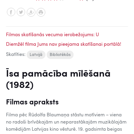
Filmas skatīšanās vecuma ierobežojums: U
Diemžēl filma Jums nav pieejama skatīšanai portālā!
Skatīties:
Latvijā
Bibliotēkās
Īsa pamācība mīlēšanā
(1982)
Filmas apraksts
Filma pēc Rūdolfa Blaumaņa stāstu motīviem – viena
no radoši brīvākajām un neparastākajām muzikālajām
komēdijām Latvijas kino vēsturē. 19. gadsimta beigas