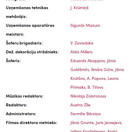
Uzņemšanas tehnikas
J. Krūmiņš
mehāniķis:
Uzņemšanas aparatūras
Sigurds Mazurs
meistars:
Šoferu brigadieris:
V. Zavadskis
Dež. dekorāciju strādnieks:
Aldis Millers
Šoferis:
Eduards Akopjans
,
Jānis
Goldšmits
,
Ilmārs Gūte
,
Jānis
Krutāns
,
A. Popovs
,
Leons
Primaks
,
B. Titovs
Mūzikas redaktors:
Nikolajs Zolotonoss
Redaktors:
Austra Zīle
Administrators:
Sarmīte Bērziņa
Filmas direktora vietnieks:
Jānis Grunte
,
Juris Jevsejevs
,
Jefims Knafelmans
,
Anda