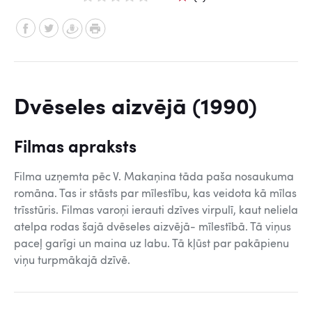
Dvēseles aizvējā (1990)
Filmas apraksts
Filma uzņemta pēc V. Makaņina tāda paša nosaukuma
romāna. Tas ir stāsts par mīlestību, kas veidota kā mīlas
trīsstūris. Filmas varoņi ierauti dzīves virpulī, kaut neliela
atelpa rodas šajā dvēseles aizvējā- mīlestībā. Tā viņus
paceļ garīgi un maina uz labu. Tā kļūst par pakāpienu
viņu turpmākajā dzīvē.