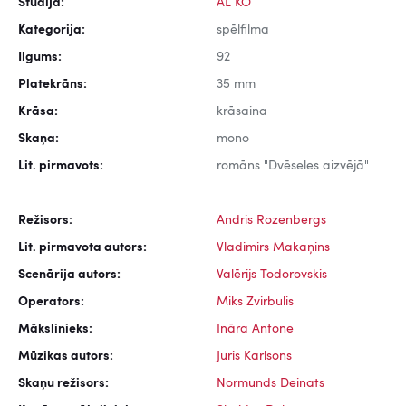
Studija:
AL KO
Kategorija:
spēlfilma
Ilgums:
92
Platekrāns:
35 mm
Krāsa:
krāsaina
Skaņa:
mono
Lit. pirmavots:
romāns "Dvēseles aizvējā"
Režisors:
Andris Rozenbergs
Lit. pirmavota autors:
Vladimirs Makaņins
Scenārija autors:
Valērijs Todorovskis
Operators:
Miks Zvirbulis
Mākslinieks:
Ināra Antone
Mūzikas autors:
Juris Karlsons
Skaņu režisors:
Normunds Deinats