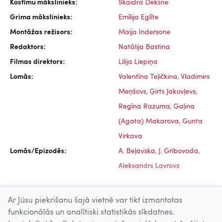
Kostīmu mākslinieks:
Skaidra Deksne
Grima mākslinieks:
Emīlija Eglīte
Montāžas režisors:
Maija Indersone
Redaktors:
Natālija Bastina
Filmas direktors:
Lilija Liepiņa
Lomās:
Valentīna Teļičkina
,
Vladimirs
Meņšovs
,
Ģirts Jakovļevs
,
Regīna Razuma
,
Gaļina
(Agata) Makarova
,
Gunta
Virkava
Lomās/Epizodēs:
A. Beļavska
,
J. Gribovoda
,
Aleksandrs Lavrovs
Ar Jūsu piekrišanu šajā vietnē var tikt izmantotas
funkcionālās un analītiski statistikās sīkdatnes.