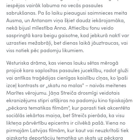
iespējas vairāk labuma no vecās pasaules
sabrukšanas. Pa šo laiku pieaugusi saimnieces meita
Ausma, un Antanam viņa šķiet daudz iekārojamāka,
nekā bijusī mīlestība Anna. Attiecību fonu veido
saspringtā kara beigu gaisotne, kad jebkurā naktī var
uzrasties mežabrāļi, bet dienas laikā jāuztraucas, vai
viss notiek pēc padomju likumiem.
Vēsturiska drāma, kas vienas lauku sētas mērogā
projicē kara saplosītas pasaules juceklību, radot gluži
vai antīkas traģēdijas cienīgas kaislību cīņas, ko īpaši
izceļ kontrasts ar „skatu no malas" – naivās meitenes
Marītes vērojumu. Jāņa Streiča drosmīgi veidotais
ekranizējums stipri atšķiras no padomju kino tipiskajām
„pēckara tematikas filmām", kur parasti tiek akcentēta
sociālās iekārtas maiņa, bet Streičs pierāda, ka visu
likteņa pārvērtību epicentrs ir cilvēkā pašā. Viena no
pirmajām Latvijas filmām, kur kaut vai neuzkrītoši tiek
aizskarta deportāciju tematika un skats uz pēckara