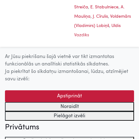
Streiča
,
E. Stabulniece
,
A.
Mauliņa
,
J. Cīrulis
,
Voldemārs
(Vladimirs) Lobiņš
,
Uldis
Vazdiks
Ar Jūsu piekrišanu šajā vietnē var tikt izmantotas
funkcionālās un analītiski statistikās sīkdatnes.
Ja piekrītat šo sīkdatņu izmantošanai, lūdzu, atzīmējiet
Uz augšu
savu izvēli:
© 2026 Nacionālais Kino centrs, Kultūras informācijas sistēmu
Apstiprināt
centrs. Sadarbības partneris: Latvijas Valsts
kinofotofonodokumentu arhīvs.
Noraidīt
Pielāgot izvēli
Privātums