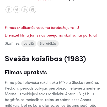
Filmas skatīšanās vecuma ierobežojums: U
Diemžēl filma Jums nav pieejama skatīšanai portālā!
Skatīties:
Latvijā
Bibliotēkās
Svešās kaislības (1983)
Filmas apraksts
Filma pēc lietuviešu rakstnieka Mīkola Slucka romāna.
Pēckara periods Latvijas pierobežā, lietuviešu meitene
Marīte uzmeklējusi savu radinieku Antanu. Viņš bijis
bagātās saimniecības kalps un saimnieces Annas
mīļākais, bet no kara atgriezies, cerēdams iegūt pēc