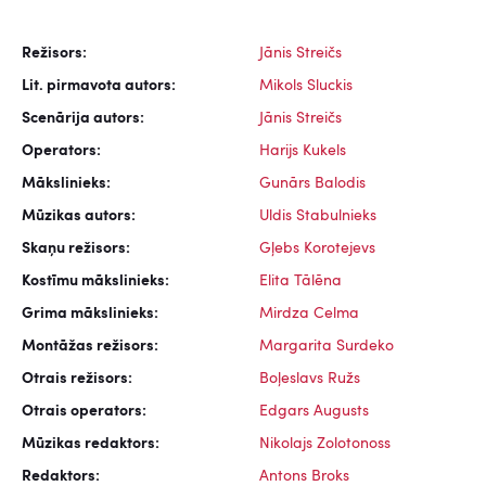
Režisors:
Jānis Streičs
Lit. pirmavota autors:
Mikols Sluckis
Scenārija autors:
Jānis Streičs
Operators:
Harijs Kukels
Mākslinieks:
Gunārs Balodis
Mūzikas autors:
Uldis Stabulnieks
Skaņu režisors:
Gļebs Korotejevs
Kostīmu mākslinieks:
Elita Tālēna
Grima mākslinieks:
Mirdza Celma
Montāžas režisors:
Margarita Surdeko
Otrais režisors:
Boļeslavs Ružs
Otrais operators:
Edgars Augusts
Mūzikas redaktors:
Nikolajs Zolotonoss
Redaktors:
Antons Broks