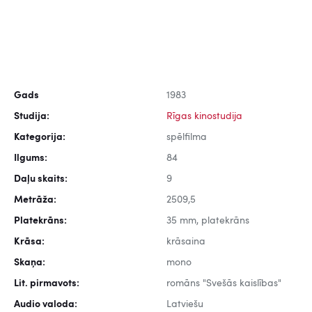
Gads
1983
Studija:
Rīgas kinostudija
Kategorija:
spēlfilma
Ilgums:
84
Daļu skaits:
9
Metrāža:
2509,5
Platekrāns:
35 mm, platekrāns
Krāsa:
krāsaina
Skaņa:
mono
Lit. pirmavots:
romāns "Svešās kaislības"
Audio valoda:
Latviešu