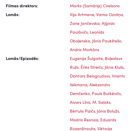
Filmas direktors:
Marks (Samārijs) Cirelsons
Lomās:
Vija Artmane
,
Vizma Ozoliņa
,
Zane Jančevska
,
Aļģirds
Paulāvičs
,
Leonīds
Oboļenskis
,
Jānis Paukštello
,
Andris Morkāns
Lomās/Epizodēs:
Eugenija Šulgaite
,
Boļeslavs
Ružs
,
Ēriks Streičs
,
Jānis Klušs
,
Dzintars Belogrudovs
,
Imants
Vekmanis
,
Aleksandrs
Demčenko
,
Pauls Butkēvičs
,
Aivars Līnis
,
M. Salaks
,
Bērtulis Pizičs
,
Jānis Bolužs
,
Modris Resnais
,
Eduards
Rozenštrauhs
,
Viktorija