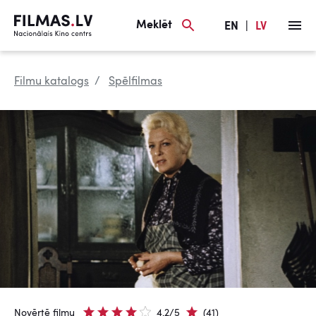
Meklēt
EN
|
LV
Filmu katalogs
Spēlfilmas
Novērtē filmu
4.2/5
(41)