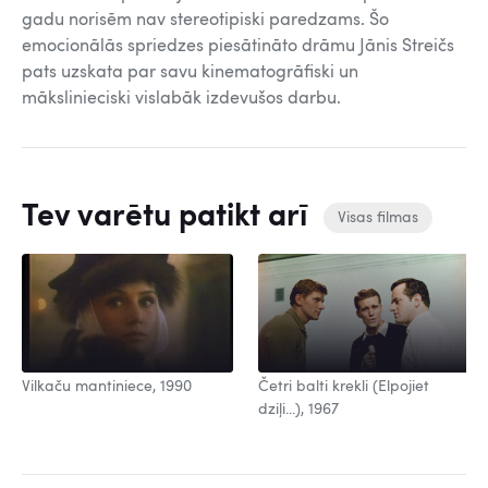
gadu norisēm nav stereotipiski paredzams. Šo
emocionālās spriedzes piesātināto drāmu Jānis Streičs
pats uzskata par savu kinematogrāfiski un
mākslinieciski vislabāk izdevušos darbu.
Tev varētu patikt arī
Visas filmas
Vilkaču mantiniece, 1990
Četri balti krekli (Elpojiet
dziļi...), 1967