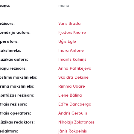
kaņa:
mono
ežisors:
Varis Brasla
cenārija autors:
Fjodors Knorre
perators:
Uģis Egle
ākslinieks:
Ināra Antone
ūzikas autors:
Imants Kalniņš
kaņu režisors:
Anna Patrikejeva
ostīmu mākslinieks:
Skaidra Deksne
rima mākslinieks:
Rimma Ubare
ontāžas režisors:
Liene Bāliņa
trais režisors:
Edīte Dancberga
trais operators:
Andris Cerbulis
ūzikas redaktors:
Nikolajs Zolotonoss
edaktors:
Jānis Rokpelnis