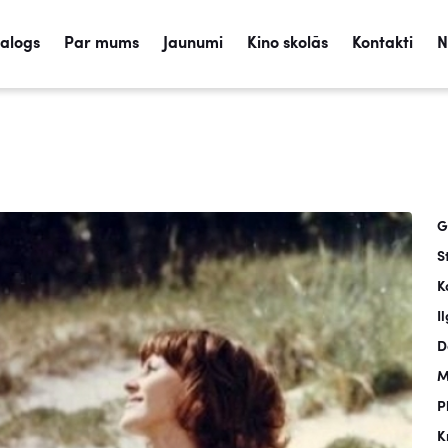
talogs
Par mums
Jaunumi
Kino skolās
Kontakti
N
G
S
K
I
D
M
P
K