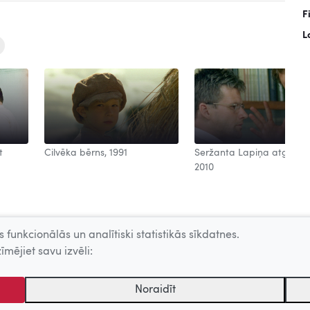
F
L
t
Cilvēka bērns, 1991
Seržanta Lapiņa atgrieša
2010
 funkcionālās un analītiski statistikās sīkdatnes.
īmējiet savu izvēli:
Noraidīt