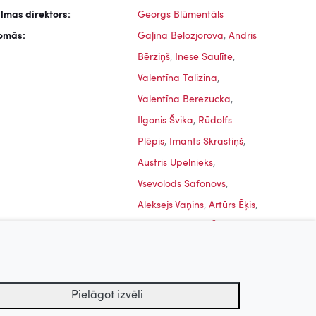
ilmas direktors:
Georgs Blūmentāls
omās:
Gaļina Belozjorova
,
Andris
Bērziņš
,
Inese Saulīte
,
Valentīna Talizina
,
Valentīna Berezucka
,
Ilgonis Švika
,
Rūdolfs
Plēpis
,
Imants Skrastiņš
,
nās,
Ceplis, 1972
Sprīdītis, 1985
Austris Upelnieks
,
Vsevolods Safonovs
,
Aleksejs Vaņins
,
Artūrs Ēķis
,
Aina Jaunzeme
,
Ārijs
Geikins
,
Inta Bankoviča
,
Anita Salduma
,
Elfrīda
Brice
,
A. Kreijere
Pielāgot izvēli
Uz augšu