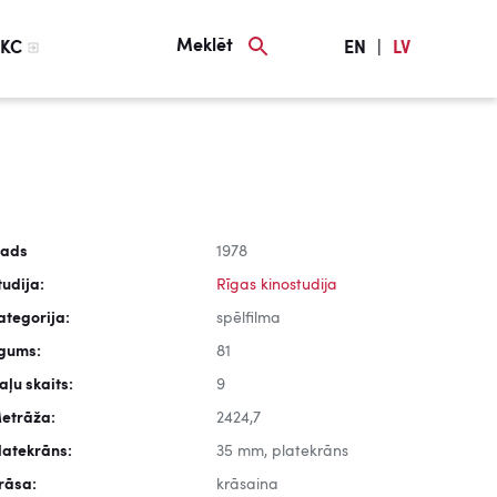
Meklēt
KC
EN
|
LV
ads
1978
tudija:
Rīgas kinostudija
ategorija:
spēlfilma
lgums:
81
aļu skaits:
9
etrāža:
2424,7
latekrāns:
35 mm, platekrāns
rāsa:
krāsaina