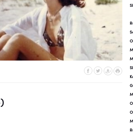
S
R
S
O
M
M
S
K
G
M
)
O
O
M
R