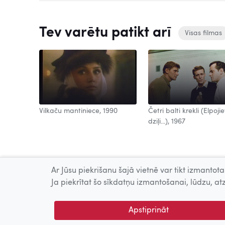
Tev varētu patikt arī
Visas filmas
Vilkaču mantiniece, 1990
Četri balti krekli (Elpojie
dziļi...), 1967
Ar Jūsu piekrišanu šajā vietnē var tikt izmantotas
Ja piekrītat šo sīkdatņu izmantošanai, lūdzu, atz
Apstiprināt