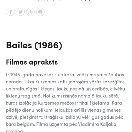
Bailes (1986)
Filmas apraksts
Ir 1945. gada pavasaris un kara iznākums vairs šaubas
nerada. Tikai Kurzemes katls joprojām vārās sarežģītos
un pretrunīgos likteņos, ļaužu neziņā un cerībās, cilvēku
likteņu traģismā. Notikumi risinās nomaļā lauku sētā,
kuras izolācija Kurzemes mežos ir tikai šķietama. Kara
pēdējo dienu notikumi ielaužas arī šīs vienas ģimenes
dzīvē, piešķirot tai traģisku izskaņu vēl ilgus gadus pēc
kara beigām. Filma uzņemta pēc Vladimira Kaijaka
romāna.