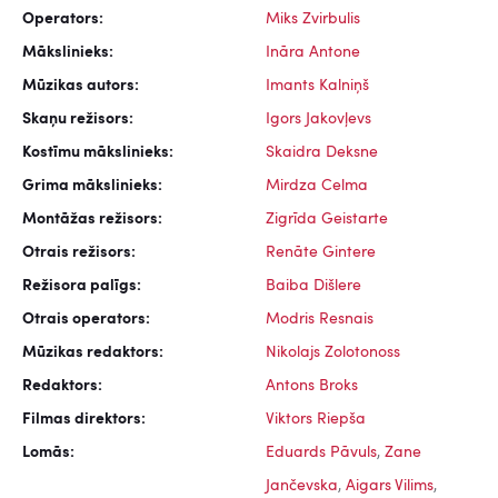
Operators:
Miks Zvirbulis
Mākslinieks:
Ināra Antone
Mūzikas autors:
Imants Kalniņš
Skaņu režisors:
Igors Jakovļevs
Kostīmu mākslinieks:
Skaidra Deksne
Grima mākslinieks:
Mirdza Celma
Montāžas režisors:
Zigrīda Geistarte
Otrais režisors:
Renāte Gintere
Režisora palīgs:
Baiba Dišlere
Otrais operators:
Modris Resnais
Mūzikas redaktors:
Nikolajs Zolotonoss
Redaktors:
Antons Broks
Filmas direktors:
Viktors Riepša
Lomās:
Eduards Pāvuls
,
Zane
Jančevska
,
Aigars Vilims
,