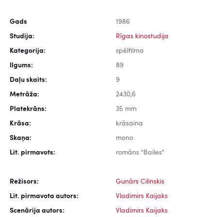
Gads
1986
Studija:
Rīgas kinostudija
Kategorija:
spēlfilma
Ilgums:
89
Daļu skaits:
9
Metrāža:
2430,6
Platekrāns:
35 mm
Krāsa:
krāsaina
Skaņa:
mono
Lit. pirmavots:
romāns "Bailes"
Režisors:
Gunārs Cilinskis
Lit. pirmavota autors:
Vladimirs Kaijaks
Scenārija autors:
Vladimirs Kaijaks