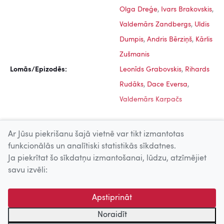
Olga Dreģe
,
Ivars Brakovskis
,
Valdemārs Zandbergs
,
Uldis
Dumpis
,
Andris Bērziņš
,
Kārlis
Zušmanis
Lomās/Epizodēs:
Leonīds Grabovskis
,
Rihards
Rudāks
,
Dace Eversa
,
Valdemārs Karpačs
Ar Jūsu piekrišanu šajā vietnē var tikt izmantotas
funkcionālās un analītiski statistikās sīkdatnes.
Ja piekrītat šo sīkdatņu izmantošanai, lūdzu, atzīmējiet
Uz augšu
savu izvēli:
© 2026 Nacionālais Kino centrs, Kultūras informācijas sistēmu
Apstiprināt
centrs. Sadarbības partneris: Latvijas Valsts
kinofotofonodokumentu arhīvs.
Noraidīt