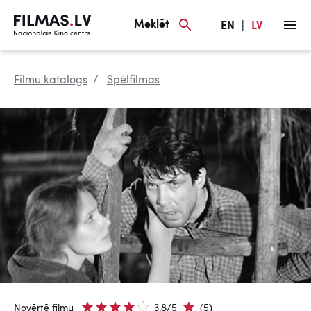
Meklēt
EN
|
LV
Filmu katalogs
Spēlfilmas
Novērtē filmu
3.8/5
(5)