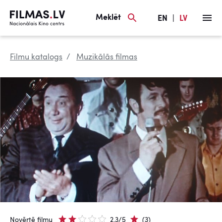
Meklēt
EN
|
LV
Filmu katalogs
Muzikālās filmas
Novērtē filmu
2.3/5
(3)