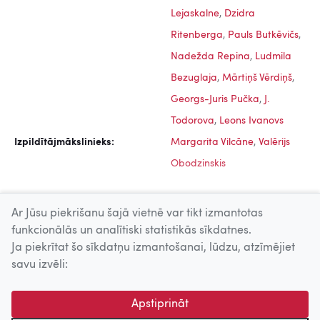
Lejaskalne
,
Dzidra
Ritenberga
,
Pauls Butkēvičs
,
Nadežda Repina
,
Ludmila
Bezuglaja
,
Mārtiņš Vērdiņš
,
Georgs-Juris Pučka
,
J.
Todorova
,
Leons Ivanovs
Izpildītājmākslinieks:
Margarita Vilcāne
,
Valērijs
Obodzinskis
Ar Jūsu piekrišanu šajā vietnē var tikt izmantotas
funkcionālās un analītiski statistikās sīkdatnes.
Ja piekrītat šo sīkdatņu izmantošanai, lūdzu, atzīmējiet
Uz augšu
savu izvēli:
© 2026 Nacionālais Kino centrs, Kultūras informācijas sistēmu
Apstiprināt
centrs. Sadarbības partneris: Latvijas Valsts