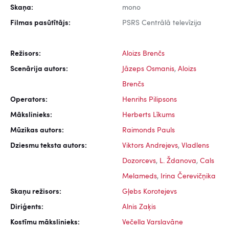
Skaņa:
mono
Filmas pasūtītājs:
PSRS Centrālā televīzija
Režisors:
Aloizs Brenčs
Scenārija autors:
Jāzeps Osmanis
,
Aloizs
Brenčs
Operators:
Henrihs Pilipsons
Mākslinieks:
Herberts Līkums
Mūzikas autors:
Raimonds Pauls
Dziesmu teksta autors:
Viktors Andrejevs
,
Vladlens
Dozorcevs
,
L. Ždanova
,
Cals
Melameds
,
Irina Čerevičņika
Skaņu režisors:
Gļebs Korotejevs
Diriģents:
Alnis Zaķis
Kostīmu mākslinieks:
Večella Varslavāne