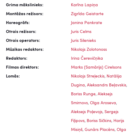
Grima mākslinieks:
Karīna Lapiņa
Montāžas režisors:
Zigrīda Geistarte
Horeogrāfs:
Janina Pankrate
Otrais režisors:
Juris Celms
Otrais operators:
Juris Silenieks
Mūzikas redaktors:
Nikolajs Zolotonoss
Redaktors:
Irina Čerevičņika
Filmas direktors:
Marks (Samārijs) Cirelsons
Lomās:
Nikolajs Streļeckis
,
Natālija
Dugina
,
Aleksandrs Beļavskis
,
Boriss Runge
,
Aleksejs
Smirnovs
,
Olga Aroseva
,
Aleksejs Poļevojs
,
Sergejs
Fiļipovs
,
Boriss Sičkins
,
Harijs
Misiņš
,
Gunārs Placēns
,
Olga