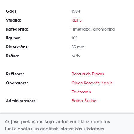
Gads
1994
Studija:
RDFS
Kategorija:
īsmetrāža, kinohronika
Ilgums:
10`
Platekrāns:
35 mm
Krāsa:
m/b
Režisors:
Romualds Pipars
Operators:
Oļegs Kotovičs
,
Kalvis
Zalcmanis
Administrators:
Baiba Šteina
Ar Jūsu piekrišanu šajā vietnē var tikt izmantotas
funkcionālās un analītiski statistikās sīkdatnes.