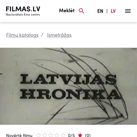
Meklēt
EN
|
LV
Filmu katalogs
īsmetrāžas
Novērtē filmu
0/5
(0)