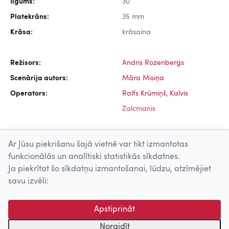
Ilgums:
30
Platekrāns:
35 mm
Krāsa:
krāsaina
Režisors:
Andris Rozenbergs
Scenārija autors:
Māra Misiņa
Operators:
Ralfs Krūmiņš
,
Kalvis
Zalcmanis
Ar Jūsu piekrišanu šajā vietnē var tikt izmantotas
funkcionālās un analītiski statistikās sīkdatnes.
Ja piekrītat šo sīkdatņu izmantošanai, lūdzu, atzīmējiet
Uz augšu
savu izvēli:
© 2026 Nacionālais Kino centrs, Kultūras informācijas sistēmu
Apstiprināt
centrs. Sadarbības partneris: Latvijas Valsts
kinofotofonodokumentu arhīvs.
Noraidīt