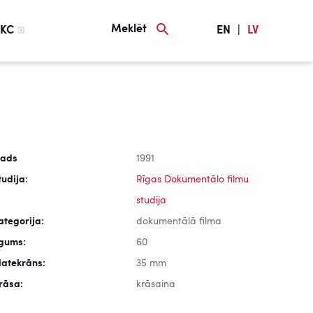
Meklēt
KC
EN
|
LV
ads
1991
tudija:
Rīgas Dokumentālo filmu
studija
ategorija:
dokumentālā filma
lgums:
60
latekrāns:
35 mm
rāsa:
krāsaina