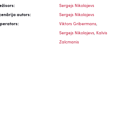
ežisors:
Sergejs Nikolajevs
cenārija autors:
Sergejs Nikolajevs
perators:
Viktors Gribermans
,
Sergejs Nikolajevs
,
Kalvis
Zalcmanis