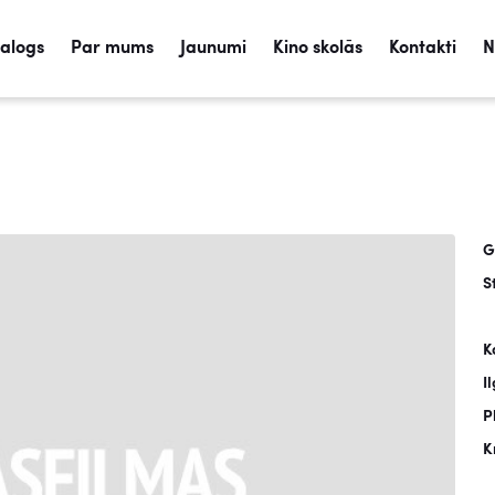
talogs
Par mums
Jaunumi
Kino skolās
Kontakti
N
G
S
K
I
P
K