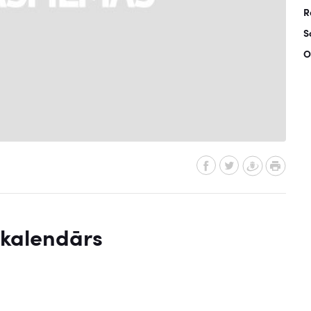
R
S
O
 kalendārs