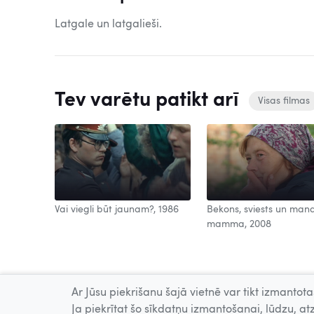
Latgale un latgalieši.
Tev varētu patikt arī
Visas filmas
Vai viegli būt jaunam?, 1986
Bekons, sviests un man
mamma, 2008
Ar Jūsu piekrišanu šajā vietnē var tikt izmantotas
Ja piekrītat šo sīkdatņu izmantošanai, lūdzu, atz