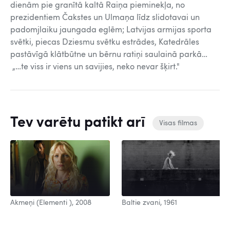
dienām pie granītā kaltā Raiņa pieminekļa, no
prezidentiem Čakstes un Ulmaņa līdz slidotavai un
padomjlaiku jaungada eglēm; Latvijas armijas sporta
svētki, piecas Dziesmu svētku estrādes, Katedrāles
pastāvīgā klātbūtne un bērnu ratiņi saulainā parkā…
„…te viss ir viens un savijies, neko nevar šķirt."
Tev varētu patikt arī
Visas filmas
Baltie zvani, 1961
Akmeņi (Elementi ), 2008