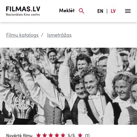
Meklēt
EN
|
LV
Filmu katalogs
īsmetrāžas
Novērtē filmu
5/5
(1)