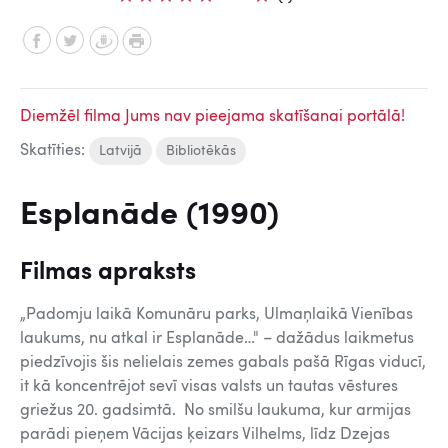
Diemžēl filma Jums nav pieejama skatīšanai portālā!
Skatīties:
Latvijā
Bibliotēkās
Esplanāde (1990)
Filmas apraksts
„Padomju laikā Komunāru parks, Ulmaņlaikā Vienības
laukums, nu atkal ir Esplanāde…" – dažādus laikmetus
piedzīvojis šis nelielais zemes gabals pašā Rīgas viducī,
it kā koncentrējot sevī visas valsts un tautas vēstures
griežus 20. gadsimtā. No smilšu laukuma, kur armijas
parādi pieņem Vācijas ķeizars Vilhelms, līdz Dzejas