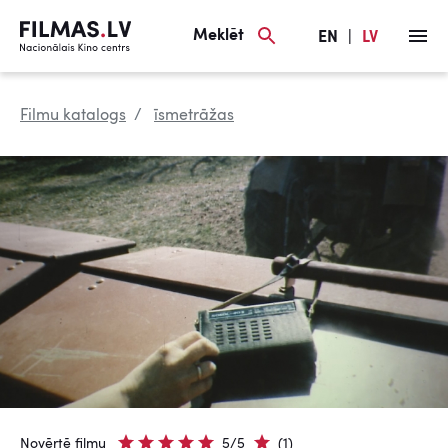
Meklēt
EN
|
LV
Filmu katalogs
īsmetrāžas
Novērtē filmu
5/5
(1)