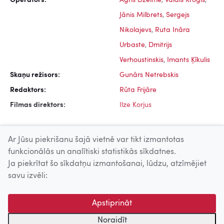
Operators:
Agris Dzelme
,
Valdis Kroģis
,
Jānis Milbrets
,
Sergejs
Nikolajevs
,
Ruta Ināra
Urbaste
,
Dmitrijs
Verhoustinskis
,
Imants Ķīkulis
Skaņu režisors:
Gunārs Netrebskis
Redaktors:
Rūta Frijāre
Filmas direktors:
Ilze Korjus
Ar Jūsu piekrišanu šajā vietnē var tikt izmantotas
funkcionālās un analītiski statistikās sīkdatnes.
Ja piekrītat šo sīkdatņu izmantošanai, lūdzu, atzīmējiet
Uz augšu
savu izvēli:
© 2026 Nacionālais Kino centrs, Kultūras informācijas sistēmu
Apstiprināt
centrs. Sadarbības partneris: Latvijas Valsts
kinofotofonodokumentu arhīvs.
Noraidīt