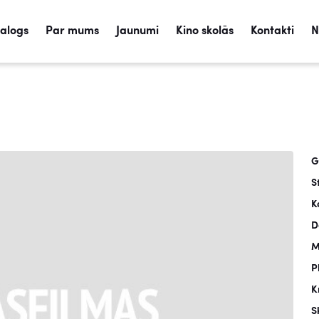
talogs
Par mums
Jaunumi
Kino skolās
Kontakti
N
G
S
K
D
M
P
K
S