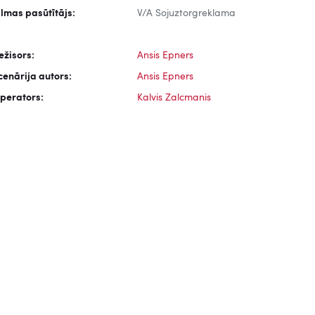
ilmas pasūtītājs:
V/A Sojuztorgreklama
ežisors:
Ansis Epners
cenārija autors:
Ansis Epners
perators:
Kalvis Zalcmanis