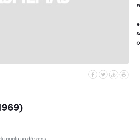
F
R
S
O
1969)
du augļu un dārzeņu