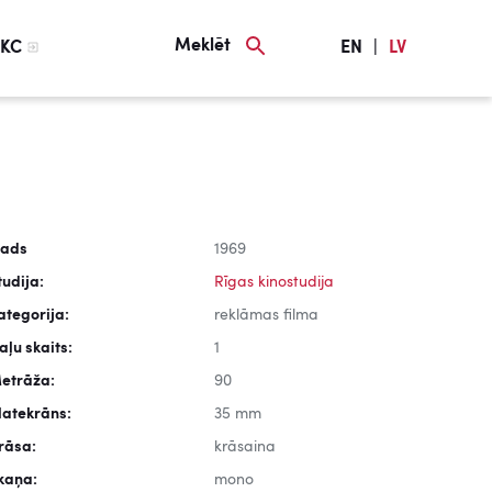
Meklēt
KC
EN
|
LV
ads
1969
tudija:
Rīgas kinostudija
ategorija:
reklāmas filma
aļu skaits:
1
etrāža:
90
latekrāns:
35 mm
rāsa:
krāsaina
kaņa:
mono