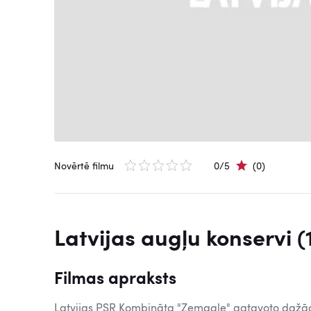
Novērtē filmu
0/5
(0)
Latvijas augļu konservi (
Filmas apraksts
Latvijas PSR Kombināta "Zemgale" gatavoto dažā