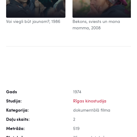
Vai viegli būt jaunam?, 1986
Bekons, sviests un mana
mamma, 2008
Gads
1974
Studija:
Rīgas kinostudija
Kategorija:
dokumentālā filma
Daļu skaits:
2
Metrāža:
519