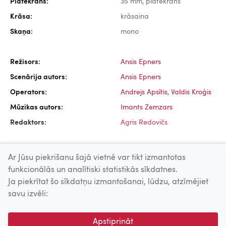
Platekrāns:
35 mm, platekrāns
Krāsa:
krāsaina
Skaņa:
mono
Režisors:
Ansis Epners
Scenārija autors:
Ansis Epners
Operators:
Andrejs Apsītis
,
Valdis Kroģis
Mūzikas autors:
Imants Zemzars
Redaktors:
Agris Redovičs
Ar Jūsu piekrišanu šajā vietnē var tikt izmantotas
funkcionālās un analītiski statistikās sīkdatnes.
Ja piekrītat šo sīkdatņu izmantošanai, lūdzu, atzīmējiet
Uz augšu
savu izvēli:
© 2026 Nacionālais Kino centrs, Kultūras informācijas sistēmu
Apstiprināt
centrs. Sadarbības partneris: Latvijas Valsts