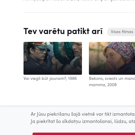
Tev varētu patikt arī
Visas filmas
Vai viegli būt jaunam?, 1986
Bekons, sviests un man
mamma, 2008
Ar Jūsu piekrišanu šajā vietnē var tikt izmantotas
Ja piekrītat šo sīkdatņu izmantošanai, lūdzu, atz