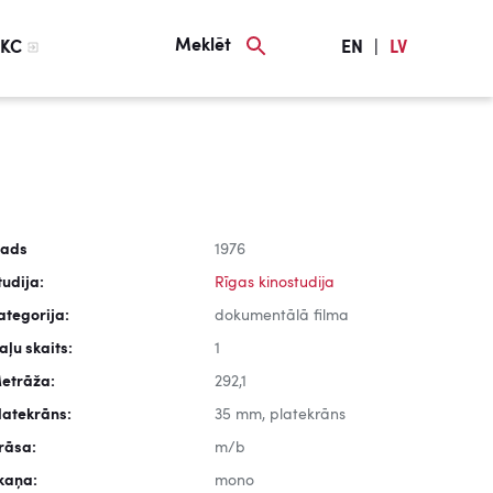
Meklēt
KC
EN
|
LV
ads
1976
tudija:
Rīgas kinostudija
ategorija:
dokumentālā filma
aļu skaits:
1
etrāža:
292,1
latekrāns:
35 mm, platekrāns
rāsa:
m/b
kaņa:
mono