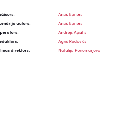
ežisors:
Ansis Epners
cenārija autors:
Ansis Epners
perators:
Andrejs Apsītis
edaktors:
Agris Redovičs
ilmas direktors:
Natālija Ponomarjova