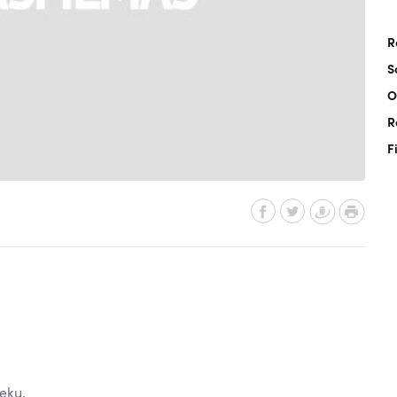
R
S
O
R
F
ieku.