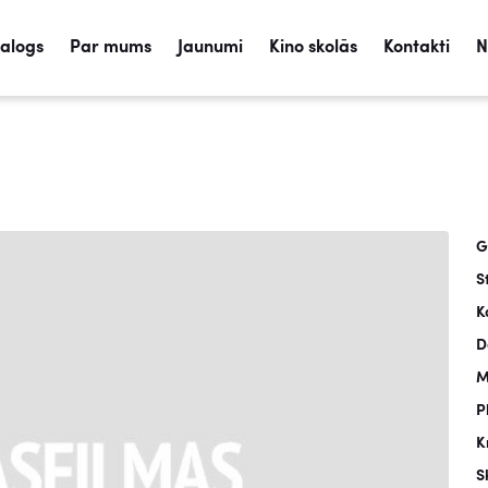
talogs
Par mums
Jaunumi
Kino skolās
Kontakti
N
G
S
K
D
M
P
K
S