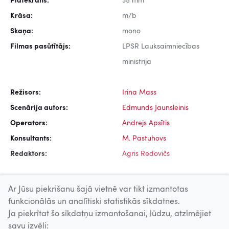
Platekrāns:
35 mm
Krāsa:
m/b
Skaņa:
mono
Filmas pasūtītājs:
LPSR Lauksaimniecības
ministrija
Režisors:
Irina Mass
Scenārija autors:
Edmunds Jaunsleinis
Operators:
Andrejs Apsītis
Konsultants:
M. Pastuhovs
Redaktors:
Agris Redovičs
Ar Jūsu piekrišanu šajā vietnē var tikt izmantotas
funkcionālās un analītiski statistikās sīkdatnes.
Ja piekrītat šo sīkdatņu izmantošanai, lūdzu, atzīmējiet
Uz augšu
savu izvēli: