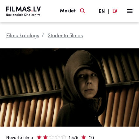
Meklēt
EN
|
LV
Filmu katalogs
Studentu filmas
Novērtē filmu
1.5/5
(2)