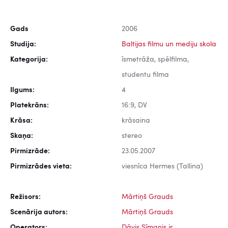
Gads
2006
Studija:
Baltijas filmu un mediju skola
Kategorija:
īsmetrāža, spēlfilma,
studentu filma
Ilgums:
4
Platekrāns:
16:9, DV
Krāsa:
krāsaina
Skaņa:
stereo
Pirmizrāde:
23.05.2007
Pirmizrādes vieta:
viesnīca Hermes (Tallina)
Režisors:
Mārtiņš Grauds
Scenārija autors:
Mārtiņš Grauds
Operators:
Dāvis Sīmanis jr.