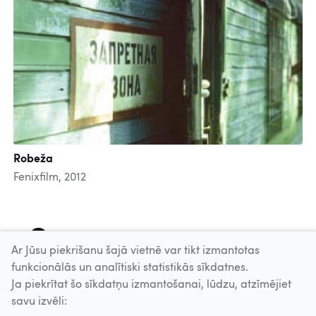
Robeža
Fenixfilm, 2012
1
2
3
4
5
6
7
8
Ar Jūsu piekrišanu šajā vietnē var tikt izmantotas
funkcionālās un analītiski statistikās sīkdatnes.
Ja piekrītat šo sīkdatņu izmantošanai, lūdzu, atzīmējiet
Uz augšu
savu izvēli: