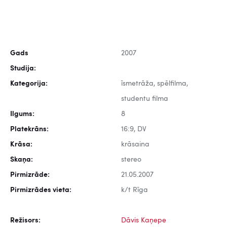
Gads
2007
Studija:
Kategorija:
īsmetrāža, spēlfilma,
studentu filma
Ilgums:
8
Platekrāns:
16:9, DV
Krāsa:
krāsaina
Skaņa:
stereo
Pirmizrāde:
21.05.2007
Pirmizrādes vieta:
k/t Rīga
Režisors:
Dāvis Kaņepe