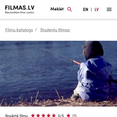
Meklēt
EN
|
LV
Filmu katalogs
Studentu filmas
Novērtē filmu
5/5
(1)