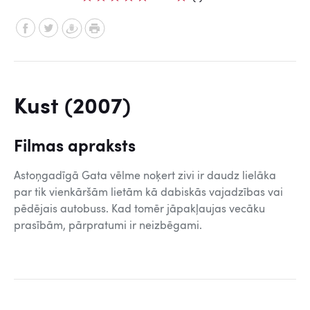
Kust (2007)
Filmas apraksts
Astoņgadīgā Gata vēlme noķert zivi ir daudz lielāka
par tik vienkāršām lietām kā dabiskās vajadzības vai
pēdējais autobuss. Kad tomēr jāpakļaujas vecāku
prasībām, pārpratumi ir neizbēgami.