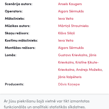
Scenārija autors:
Ansels Kaugers
Operators:
Aigars Sērmukšs
Mākslinieks:
Ieva Veita
Mūzikas autors:
Mārtiņš Strautnieks
Skaņu režisors:
Klāvs Siliņš
Kostīmu mākslinieks:
Ieva Veita
Montāžas režisors:
Aigars Sērmukšs
Lomās:
Gustavs Krievkalns
,
Jānis
Krievkalns
,
Kristīne Ķikute-
Krievkalna
,
Andrejs Možeiko
,
Jānis Valpēteris
Producents:
Dāvis Kaņepe
Ar Jūsu piekrišanu šajā vietnē var tikt izmantotas
funkcionālās un analītiski statistikās sīkdatnes.