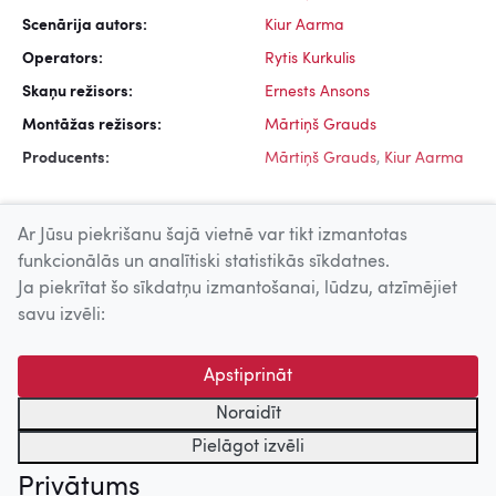
Scenārija autors:
Kiur Aarma
Operators:
Rytis Kurkulis
Skaņu režisors:
Ernests Ansons
Montāžas režisors:
Mārtiņš Grauds
Producents:
Mārtiņš Grauds
,
Kiur Aarma
Ar Jūsu piekrišanu šajā vietnē var tikt izmantotas
funkcionālās un analītiski statistikās sīkdatnes.
Ja piekrītat šo sīkdatņu izmantošanai, lūdzu, atzīmējiet
Uz augšu
savu izvēli:
© 2026 Nacionālais Kino centrs, Kultūras informācijas sistēmu
Apstiprināt
centrs. Sadarbības partneris: Latvijas Valsts
kinofotofonodokumentu arhīvs.
Noraidīt
Pielāgot izvēli
Privātums