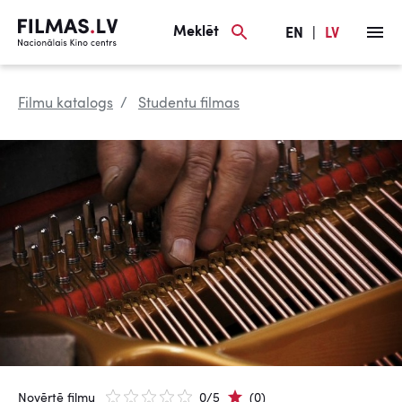
Meklēt
EN
|
LV
Filmu katalogs
Studentu filmas
Novērtē filmu
0/5
(0)