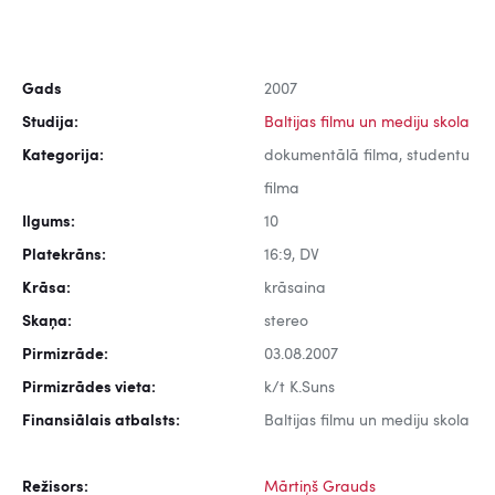
Gads
2007
Studija:
Baltijas filmu un mediju skola
Kategorija:
dokumentālā filma, studentu
filma
Ilgums:
10
Platekrāns:
16:9, DV
Krāsa:
krāsaina
Skaņa:
stereo
Pirmizrāde:
03.08.2007
Pirmizrādes vieta:
k/t K.Suns
Finansiālais atbalsts:
Baltijas filmu un mediju skola
Režisors:
Mārtiņš Grauds