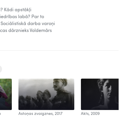
i? Kādi apstākļi
biedrības labā? Par to
 Sociālistiskā darba varoņi
īcas dārznieks Voldemārs
a
Astoņas zvaigznes, 2017
Akts, 2009