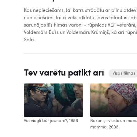
Kas nepieciešams, lai katrs strādātu ar pilnu atdev
nepieciešami, lai cilvēks atklātu savus talantus sa
sarunājas šīs filmas varoņi - rūpnīcas VEF veterāni,
Voldemārs Bušs un Voldemārs Krūmiņš, kā arī rūpn
Sala.
Tev varētu patikt arī
Visas filmas
Vai viegli būt jaunam?, 1986
Bekons, sviests un man
mamma, 2008