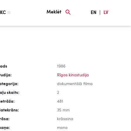
Meklēt
KC
EN
|
LV
ads
1986
tudija:
Rīgas kinostudija
ategorija:
dokumentālā filma
aļu skaits:
2
etrāža:
481
latekrāns:
35 mm
rāsa:
krāsaina
kaņa:
mono