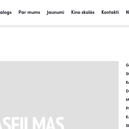
talogs
Par mums
Jaunumi
Kino skolās
Kontakti
N
G
S
K
D
M
P
K
S