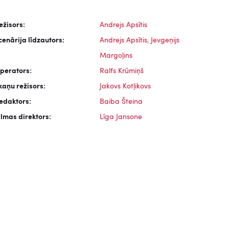
ežisors:
Andrejs Apsītis
cenārija līdzautors:
Andrejs Apsītis
,
Jevgeņijs
Margoļins
perators:
Ralfs Krūmiņš
kaņu režisors:
Jakovs Kotļikovs
edaktors:
Baiba Šteina
ilmas direktors:
Līga Jansone