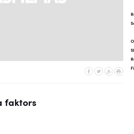
R
S
O
S
R
F
a faktors