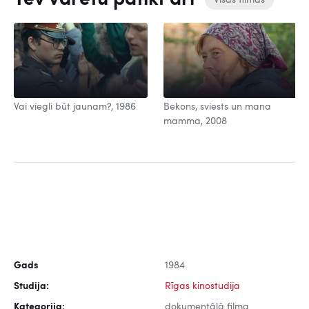
Visas filmas
Vai viegli būt jaunam?, 1986
Bekons, sviests un mana
mamma, 2008
Gads
1984
Studija:
Rīgas kinostudija
Kategorija:
dokumentālā filma