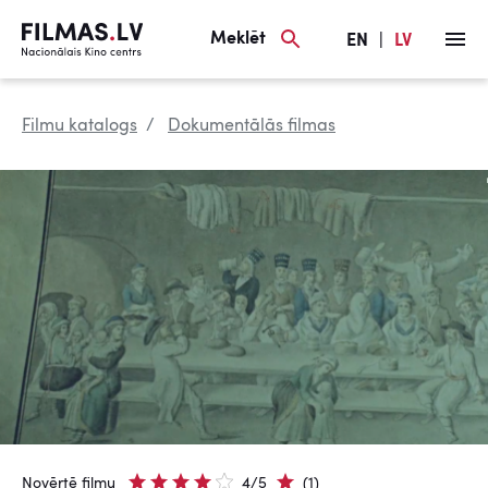
Meklēt
EN
|
LV
Filmu katalogs
Dokumentālās filmas
Novērtē filmu
4/5
(1)