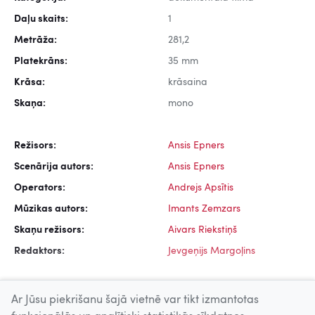
Daļu skaits:
1
Metrāža:
281,2
Platekrāns:
35 mm
Krāsa:
krāsaina
Skaņa:
mono
Režisors:
Ansis Epners
Scenārija autors:
Ansis Epners
Operators:
Andrejs Apsītis
Mūzikas autors:
Imants Zemzars
Skaņu režisors:
Aivars Riekstiņš
Redaktors:
Jevgeņijs Margoļins
Ar Jūsu piekrišanu šajā vietnē var tikt izmantotas