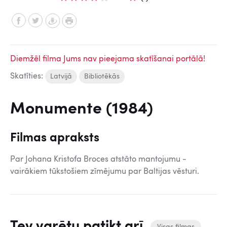
Diemžēl filma Jums nav pieejama skatīšanai portālā!
Skatīties:
Latvijā
Bibliotēkās
Monumente (1984)
Filmas apraksts
Par Johana Kristofa Broces atstāto mantojumu -
vairākiem tūkstošiem zīmējumu par Baltijas vēsturi.
Tev varētu patikt arī