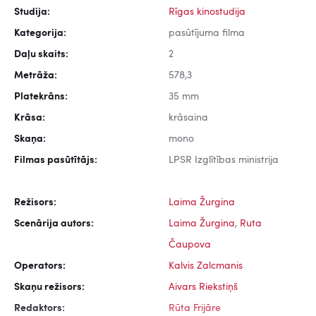
Studija:
Rīgas kinostudija
Kategorija:
pasūtījuma filma
Daļu skaits:
2
Metrāža:
578,3
Platekrāns:
35 mm
Krāsa:
krāsaina
Skaņa:
mono
Filmas pasūtītājs:
LPSR Izglītības ministrija
Režisors:
Laima Žurgina
Scenārija autors:
Laima Žurgina
,
Ruta
Čaupova
Operators:
Kalvis Zalcmanis
Skaņu režisors:
Aivars Riekstiņš
Redaktors:
Rūta Frijāre