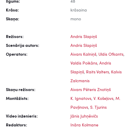
Ilgums:
48
Krāsa:
krāsaina
Skaņa:
mono
Režisors:
Andris Slapiņš
Scenārija autors:
Andris Slapiņš
Operators:
Aivars Kalniņš
,
Uldis Ofkants
,
Valdis Poikāns
,
Andris
Slapiņš
,
Raits Valters
,
Kalvis
Zalcmanis
Skaņu režisors:
Aivars Pēteris Znotiņš
Montāžists:
K. Ignatovs
,
V. Košeļovs
,
M.
Pavļinovs
,
S. Tjurins
Video inženieris:
Jānis Juhņēvičs
Redaktors:
Ināra Kolmane