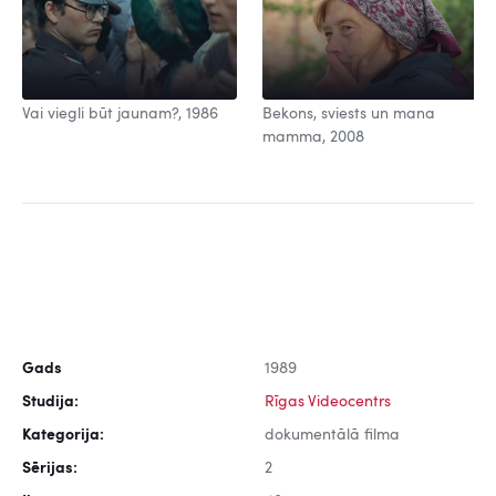
Vai viegli būt jaunam?, 1986
Bekons, sviests un mana
mamma, 2008
Gads
1989
Studija:
Rīgas Videocentrs
Kategorija:
dokumentālā filma
Sērijas:
2