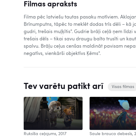
Filmas apraksts
Filma pēc latviešu tautas pasaku motīviem. Aklajam
Brīnumputns, tāpēc to meklēt dodas trīs dēli – kā ja
gudri, trešais muļķītis". Gudrie brāļi ceļā ņem līdzi
trešais dēls – tikai savu draugu balto trusīti un ka
spalvu. Brāļu ceļus cenšas maldināt pavisam nepara
negatīvs, vienkārši objektīvs Ķēms".
Tev varētu patikt arī
Visas filmas
Ruksīša ceļojums, 2017
Saule brauca debesīs, 