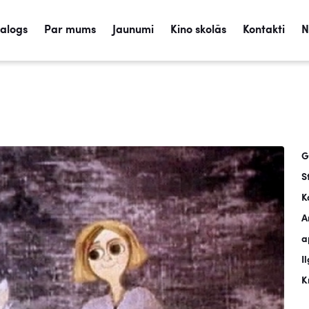
talogs
Par mums
Jaunumi
Kino skolās
Kontakti
N
G
S
K
A
a
I
K