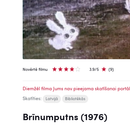
Novērtē filmu
3.9/5
(9)
Diemžēl filma Jums nav pieejama skatīšanai portāl
Skatīties:
Latvijā
Bibliotēkās
Brīnumputns (1976)