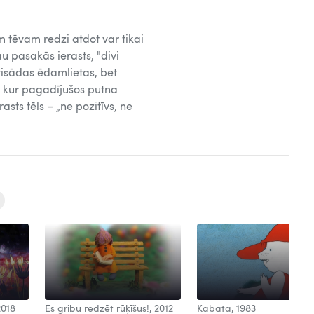
 tēvam redzi atdot var tikai
u pasakās ierasts, "divi
 visādas ēdamlietas, bet
ut kur pagadījušos putna
sts tēls – „ne pozitīvs, ne
2018
Es gribu redzēt rūķīšus!, 2012
Kabata, 1983