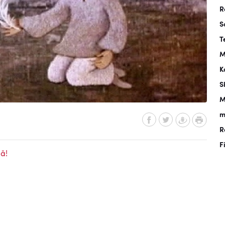
R
S
T
M
K
S
M
m
R
F
ā!