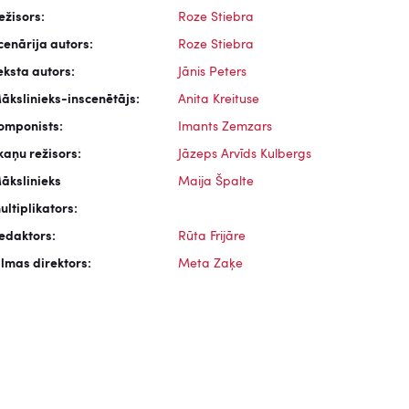
ežisors:
Roze Stiebra
cenārija autors:
Roze Stiebra
eksta autors:
Jānis Peters
ākslinieks-inscenētājs:
Anita Kreituse
omponists:
Imants Zemzars
kaņu režisors:
Jāzeps Arvīds Kulbergs
ākslinieks
Maija Špalte
ultiplikators:
edaktors:
Rūta Frijāre
ilmas direktors:
Meta Zaķe