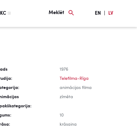
Meklēt
KC
EN
|
LV
ads
1976
tudija:
Telefilma-Rīga
ategorija:
animācijas filma
nimācijas
zīmēta
pakškategorija:
lgums:
10
rāsa:
krāsaina