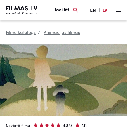
Meklēt
EN
|
LV
Filmu katalogs
Animācijas filmas
Novērtē filmu
4.8/5
(4)