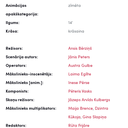
Animācijas
zīmēta
apakškategorija:
Ilgums:
14'
Krāsa:
krāsaina
Režisors:
Ansis Bērziņš
Scenārija autors:
Jānis Peters
Operators:
Austra Gulbe
Mākslinieks-inscenētājs:
Laima Eglīte
Mākslinieks [anim.]:
Inese Pērse
Komponists:
Pēteris Vasks
Skaņu režisors:
Jāzeps Arvīds Kulbergs
Mākslinieks multiplikators:
Maija Brence
,
Dzintra
Kūkoja
,
Gina Slapiņa
Redaktors:
Rūta Frijāre