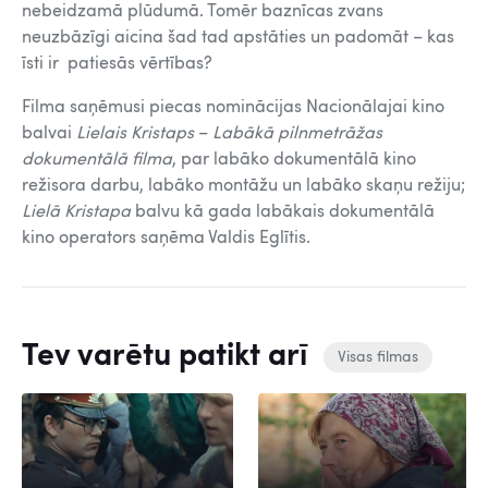
nebeidzamā plūdumā. Tomēr baznīcas zvans
neuzbāzīgi aicina šad tad apstāties un padomāt – kas
īsti ir patiesās vērtības?
Filma saņēmusi piecas nominācijas Nacionālajai kino
balvai
Lielais Kristaps
–
Labākā pilnmetrāžas
dokumentālā filma
, par labāko dokumentālā kino
režisora darbu, labāko montāžu un labāko skaņu režiju;
Lielā Kristapa
balvu kā gada labākais dokumentālā
kino operators saņēma Valdis Eglītis.
Tev varētu patikt arī
Visas filmas