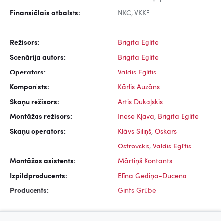
Finansiālais atbalsts:
NKC, VKKF
Režisors:
Brigita Eglīte
Scenārija autors:
Brigita Eglīte
Operators:
Valdis Eglītis
Komponists:
Kārlis Auzāns
Skaņu režisors:
Artis Dukaļskis
Montāžas režisors:
Inese Kļava
,
Brigita Eglīte
Skaņu operators:
Klāvs Siliņš
,
Oskars
Ostrovskis
,
Valdis Eglītis
Montāžas asistents:
Mārtiņš Kontants
Izpildproducents:
Elīna Gediņa-Ducena
Producents:
Gints Grūbe