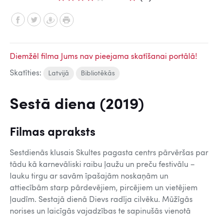
Diemžēl filma Jums nav pieejama skatīšanai portālā!
Skatīties:
Latvijā
Bibliotēkās
Sestā diena (2019)
Filmas apraksts
Sestdienās klusais Skultes pagasta centrs pārvēršas par
tādu kā karnevāliski raibu ļaužu un preču festivālu –
lauku tirgu ar savām īpašajām noskaņām un
attiecībām starp pārdevējiem, pircējiem un vietējiem
ļaudīm. Sestajā dienā Dievs radīja cilvēku. Mūžīgās
norises un laicīgās vajadzības te sapinušās vienotā