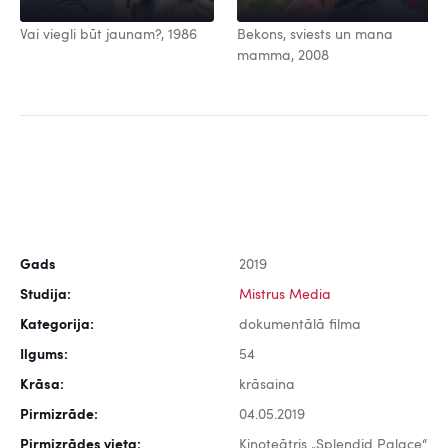
Vai viegli būt jaunam?, 1986
Bekons, sviests un mana
mamma, 2008
Gads
2019
Studija:
Mistrus Media
Kategorija:
dokumentālā filma
Ilgums:
54
Krāsa:
krāsaina
Pirmizrāde:
04.05.2019
Pirmizrādes vieta:
Kinoteātris „Splendid Palace“