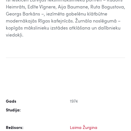
Īsi ieskicēti Latvijas tekstilmākslinieku portreti – Rūdolfs
Heimrāts, Edīte Vīgnere, Aija Baumane, Ruta Bogustova,
Georgs Barkāns –, iezīmēta gobelēnu klātbūtne
modernākajās Rīgas kafejnīcās. Žurnāla noslēgumā –
kopīgās mākslinieku izstādes atklāšana un dalībnieku
viedokļi.
Gads
1974
Studija:
Režisors:
Laima Žurgina