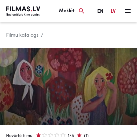
Meklēt
EN
|
LV
Filmu katalogs
Novērtē filmu
1/5
(1)