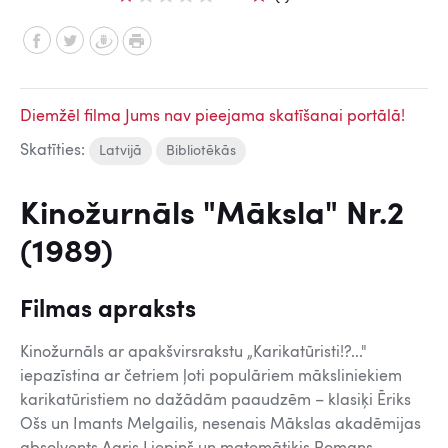
Diemžēl filma Jums nav pieejama skatīšanai portālā!
Skatīties:
Latvijā
Bibliotēkās
Kinožurnāls "Māksla" Nr.2
(1989)
Filmas apraksts
Kinožurnāls ar apakšvirsrakstu „Karikatūristi!?..."
iepazīstina ar četriem ļoti populāriem māksliniekiem
karikatūristiem no dažādām paaudzēm – klasiķi Ēriks
Ošs un Imants Melgailis, nesenais Mākslas akadēmijas