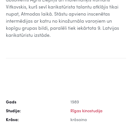
absolvents Agris Liepiņš un matemātiķis Romans
Vitkovskis, kurš sevī karikatūrista talantu atklājis tikai
nupat, Atmodas laikā. Stāstu apvieno inscenētas
intermēdijas ar katru no kinožurnāla varoņiem un
kopīgu grupas bildi, paralēli tiek iekārtota 9. Latvijas
karikatūristu izstāde.
Gads
1989
Studija:
Rīgas kinostudija
Krāsa:
krāsaina