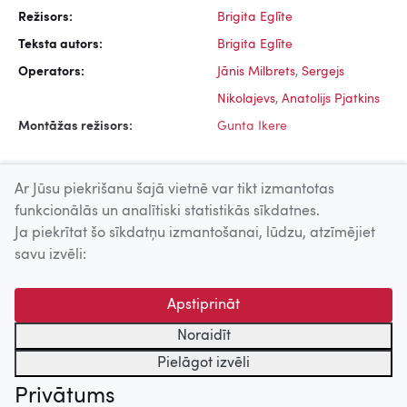
Režisors:
Brigita Eglīte
Teksta autors:
Brigita Eglīte
Operators:
Jānis Milbrets
,
Sergejs
Nikolajevs
,
Anatolijs Pjatkins
Montāžas režisors:
Gunta Ikere
Ar Jūsu piekrišanu šajā vietnē var tikt izmantotas
funkcionālās un analītiski statistikās sīkdatnes.
Ja piekrītat šo sīkdatņu izmantošanai, lūdzu, atzīmējiet
Uz augšu
savu izvēli:
© 2026 Nacionālais Kino centrs, Kultūras informācijas sistēmu
Apstiprināt
centrs. Sadarbības partneris: Latvijas Valsts
kinofotofonodokumentu arhīvs.
Noraidīt
Pielāgot izvēli
Privātums