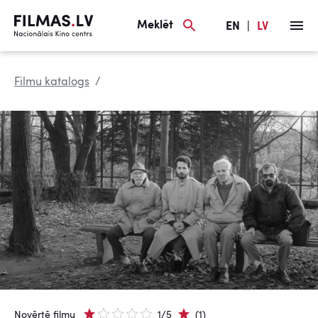
Meklēt
EN
|
LV
Filmu katalogs
Novērtē filmu
1/5
(1)