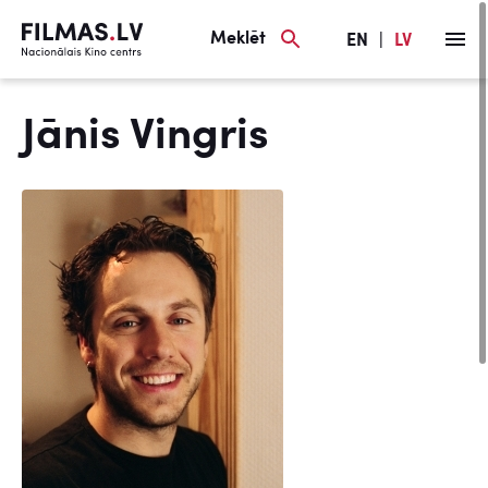
Meklēt
EN
|
LV
Jānis Vingris