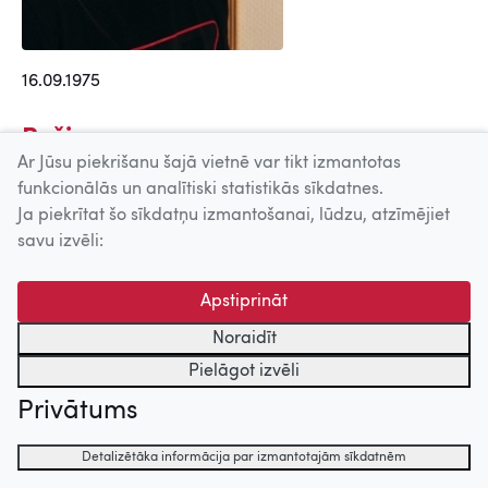
16.09.1975
Režisors
Ar Jūsu piekrišanu šajā vietnē var tikt izmantotas
Pēdējais Lāčplēsis (2010)
funkcionālās un analītiski statistikās sīkdatnes.
Aleksandrs (2006)
Ja piekrītat šo sīkdatņu izmantošanai, lūdzu, atzīmējiet
Baltais zvērs (2004)
savu izvēli:
Trefpunt (2004)
Bezrūpīgie ceļotāji (2003)
Apstiprināt
Jumtu cilvēks (2003)
Noraidīt
Dzīvesstāsts (2001)
Pielāgot izvēli
Mājas dvēsele (2001)
Privātums
Slikta vieta (2001)
Filma par filmām. Latvijas laikmets
Detalizētāka informācija par izmantotajām sīkdatnēm
(1999)