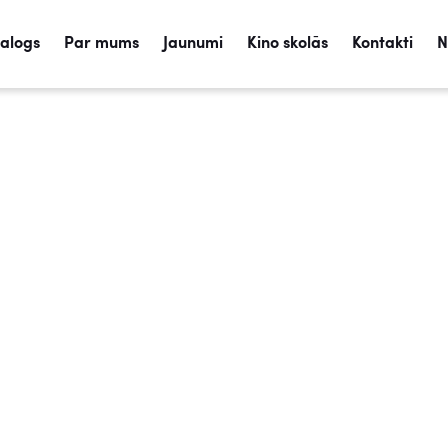
talogs
Par mums
Jaunumi
Kino skolās
Kontakti
N