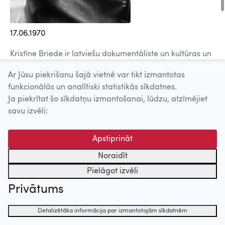
17.06.1970
Kristī
ne Briede ir latvie
šu dokumentāliste un kultū
ras un
soci
ālu projektu veidotāja,
producente. 2006.
gad
ā
Ar Jūsu piekrišanu šajā vietnē var tikt izmantotas
Latvijas Kultūras ministrija piešķīra viņ
ai balvu
„Trīs
funkcionālās un analītiski statistikās sīkdatnes.
brāļi" par K@2 Karostas projektu – bijušās padomju
Ja piekrītat šo sīkdatņu izmantošanai, lūdzu, atzīmējiet
militārās bāzes pārprofilēšanu Liepājā un Jauno mediju
savu izvēli:
mākslas programmas izveidi Liepā
jas Universit
ātē; viņ
a
ir sa
ņēmusi arī
vair
ā
kas atzin
ī
bas par m
ā
kslas, kino un
sabiedr
ī
bas integr
ācijas projektiem Latvijā. Kristī
ne
Apstiprināt
Briede produc
ējusi un režisējusi vairāk nekā
desmit
Noraidīt
dokument
ālo filmu un īsfilmu.
Pielāgot izvēli
Privātums
Detalizētāka informācija par izmantotajām sīkdatnēm