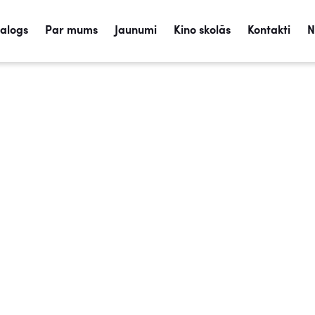
talogs
Par mums
Jaunumi
Kino skolās
Kontakti
N