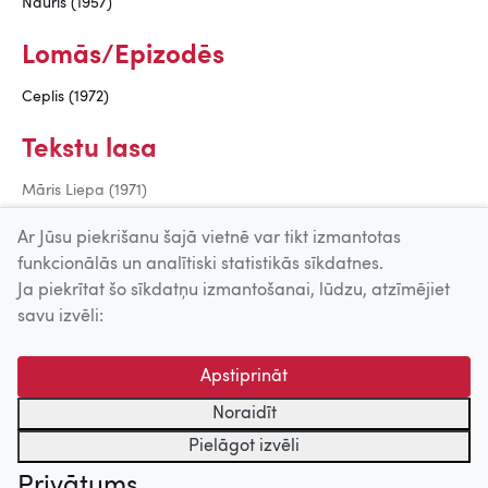
Nauris (1957)
Lomās/Epizodēs
Ceplis (1972)
Tekstu lasa
Māris Liepa (1971)
Jānis Sudrabkalns (1969)
Ar Jūsu piekrišanu šajā vietnē var tikt izmantotas
funkcionālās un analītiski statistikās sīkdatnes.
Ja piekrītat šo sīkdatņu izmantošanai, lūdzu, atzīmējiet
Uz augšu
savu izvēli:
© 2026 Nacionālais Kino centrs, Kultūras informācijas sistēmu
Apstiprināt
centrs. Sadarbības partneris: Latvijas Valsts
kinofotofonodokumentu arhīvs.
Noraidīt
Pielāgot izvēli
Privātums